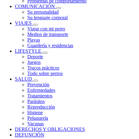
Problemas de comportamiento
COMUNICACIÓN
Su personalidad
Su lenguaje corporal
VIAJES
Viajar con mi perro
Medios de transporte
Playas
Guardería y residencias
LIFESTYLE
Deporte
Juegos
Trucos prácticos
Todo sobre perros
SALUD
Prevención
Enfermedades
Tratamientos
Parásitos
Reproducción
Higiene
Peluquería
Vacunas
DERECHOS Y OBLIGACIONES
DEFUNCIÓN