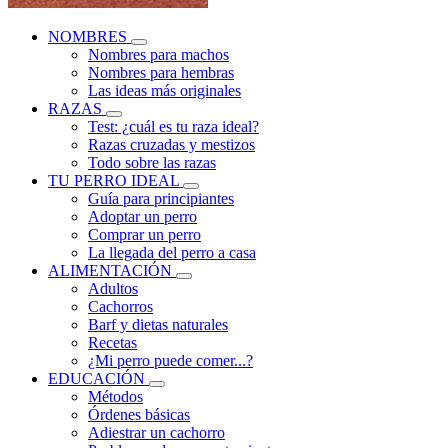
NOMBRES
Nombres para machos
Nombres para hembras
Las ideas más originales
RAZAS
Test: ¿cuál es tu raza ideal?
Razas cruzadas y mestizos
Todo sobre las razas
TU PERRO IDEAL
Guía para principiantes
Adoptar un perro
Comprar un perro
La llegada del perro a casa
ALIMENTACIÓN
Adultos
Cachorros
Barf y dietas naturales
Recetas
¿Mi perro puede comer...?
EDUCACIÓN
Métodos
Órdenes básicas
Adiestrar un cachorro