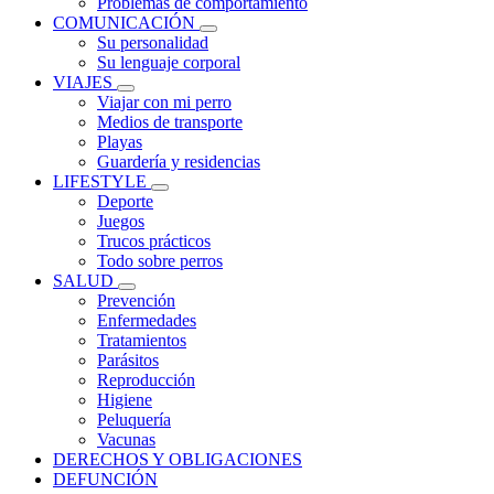
Problemas de comportamiento
COMUNICACIÓN
Su personalidad
Su lenguaje corporal
VIAJES
Viajar con mi perro
Medios de transporte
Playas
Guardería y residencias
LIFESTYLE
Deporte
Juegos
Trucos prácticos
Todo sobre perros
SALUD
Prevención
Enfermedades
Tratamientos
Parásitos
Reproducción
Higiene
Peluquería
Vacunas
DERECHOS Y OBLIGACIONES
DEFUNCIÓN