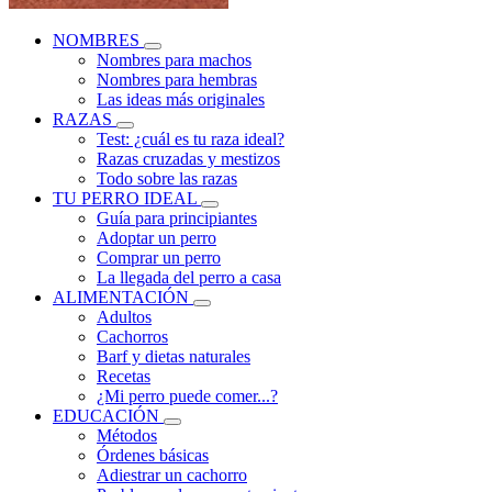
NOMBRES
Nombres para machos
Nombres para hembras
Las ideas más originales
RAZAS
Test: ¿cuál es tu raza ideal?
Razas cruzadas y mestizos
Todo sobre las razas
TU PERRO IDEAL
Guía para principiantes
Adoptar un perro
Comprar un perro
La llegada del perro a casa
ALIMENTACIÓN
Adultos
Cachorros
Barf y dietas naturales
Recetas
¿Mi perro puede comer...?
EDUCACIÓN
Métodos
Órdenes básicas
Adiestrar un cachorro