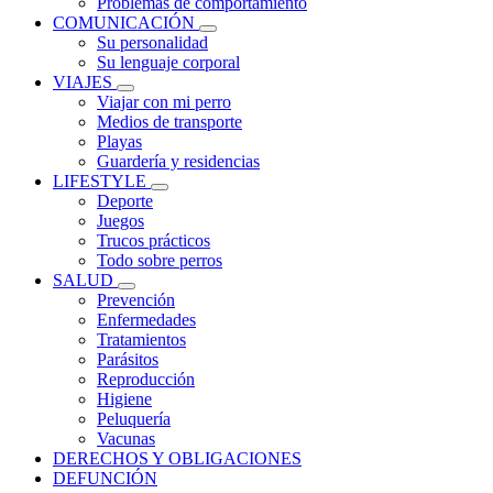
Problemas de comportamiento
COMUNICACIÓN
Su personalidad
Su lenguaje corporal
VIAJES
Viajar con mi perro
Medios de transporte
Playas
Guardería y residencias
LIFESTYLE
Deporte
Juegos
Trucos prácticos
Todo sobre perros
SALUD
Prevención
Enfermedades
Tratamientos
Parásitos
Reproducción
Higiene
Peluquería
Vacunas
DERECHOS Y OBLIGACIONES
DEFUNCIÓN