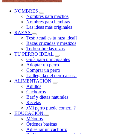
NOMBRES
Nombres para machos
Nombres para hembras
Las ideas más originales
RAZAS
Test: ¿cuál es tu raza ideal?
Razas cruzadas y mestizos
Todo sobre las razas
TU PERRO IDEAL
Guía para principiantes
Adoptar un perro
Comprar un perro
La llegada del perro a casa
ALIMENTACIÓN
Adultos
Cachorros
Barf y dietas naturales
Recetas
¿Mi perro puede comer...?
EDUCACIÓN
Métodos
Órdenes básicas
Adiestrar un cachorro