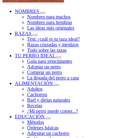
NOMBRES
Nombres para machos
Nombres para hembras
Las ideas más originales
RAZAS
Test: ¿cuál es tu raza ideal?
Razas cruzadas y mestizos
Todo sobre las razas
TU PERRO IDEAL
Guía para principiantes
Adoptar un perro
Comprar un perro
La llegada del perro a casa
ALIMENTACIÓN
Adultos
Cachorros
Barf y dietas naturales
Recetas
¿Mi perro puede comer...?
EDUCACIÓN
Métodos
Órdenes básicas
Adiestrar un cachorro