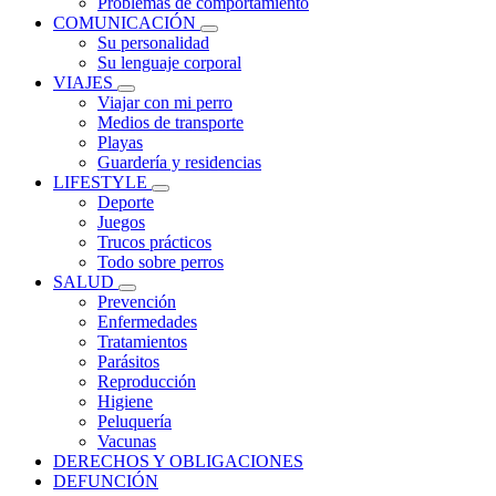
Problemas de comportamiento
COMUNICACIÓN
Su personalidad
Su lenguaje corporal
VIAJES
Viajar con mi perro
Medios de transporte
Playas
Guardería y residencias
LIFESTYLE
Deporte
Juegos
Trucos prácticos
Todo sobre perros
SALUD
Prevención
Enfermedades
Tratamientos
Parásitos
Reproducción
Higiene
Peluquería
Vacunas
DERECHOS Y OBLIGACIONES
DEFUNCIÓN