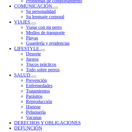
Problemas de comportamiento
COMUNICACIÓN
Su personalidad
Su lenguaje corporal
VIAJES
Viajar con mi perro
Medios de transporte
Playas
Guardería y residencias
LIFESTYLE
Deporte
Juegos
Trucos prácticos
Todo sobre perros
SALUD
Prevención
Enfermedades
Tratamientos
Parásitos
Reproducción
Higiene
Peluquería
Vacunas
DERECHOS Y OBLIGACIONES
DEFUNCIÓN