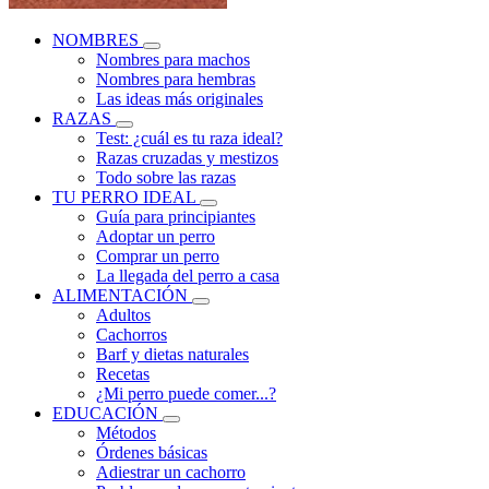
NOMBRES
Nombres para machos
Nombres para hembras
Las ideas más originales
RAZAS
Test: ¿cuál es tu raza ideal?
Razas cruzadas y mestizos
Todo sobre las razas
TU PERRO IDEAL
Guía para principiantes
Adoptar un perro
Comprar un perro
La llegada del perro a casa
ALIMENTACIÓN
Adultos
Cachorros
Barf y dietas naturales
Recetas
¿Mi perro puede comer...?
EDUCACIÓN
Métodos
Órdenes básicas
Adiestrar un cachorro