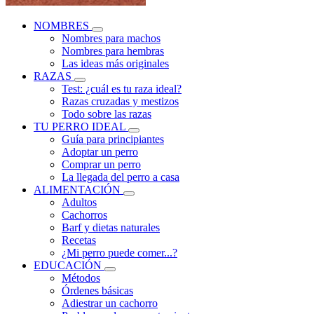
NOMBRES
Nombres para machos
Nombres para hembras
Las ideas más originales
RAZAS
Test: ¿cuál es tu raza ideal?
Razas cruzadas y mestizos
Todo sobre las razas
TU PERRO IDEAL
Guía para principiantes
Adoptar un perro
Comprar un perro
La llegada del perro a casa
ALIMENTACIÓN
Adultos
Cachorros
Barf y dietas naturales
Recetas
¿Mi perro puede comer...?
EDUCACIÓN
Métodos
Órdenes básicas
Adiestrar un cachorro