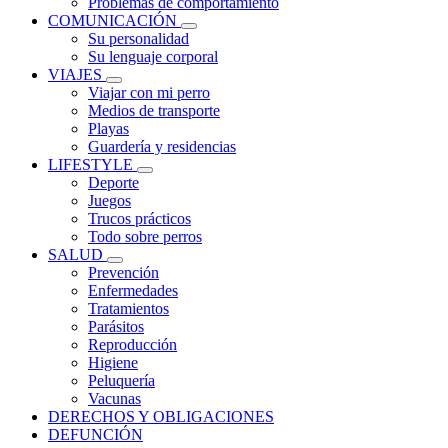
Problemas de comportamiento
COMUNICACIÓN
Su personalidad
Su lenguaje corporal
VIAJES
Viajar con mi perro
Medios de transporte
Playas
Guardería y residencias
LIFESTYLE
Deporte
Juegos
Trucos prácticos
Todo sobre perros
SALUD
Prevención
Enfermedades
Tratamientos
Parásitos
Reproducción
Higiene
Peluquería
Vacunas
DERECHOS Y OBLIGACIONES
DEFUNCIÓN