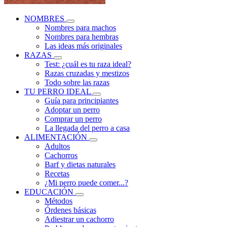
NOMBRES
Nombres para machos
Nombres para hembras
Las ideas más originales
RAZAS
Test: ¿cuál es tu raza ideal?
Razas cruzadas y mestizos
Todo sobre las razas
TU PERRO IDEAL
Guía para principiantes
Adoptar un perro
Comprar un perro
La llegada del perro a casa
ALIMENTACIÓN
Adultos
Cachorros
Barf y dietas naturales
Recetas
¿Mi perro puede comer...?
EDUCACIÓN
Métodos
Órdenes básicas
Adiestrar un cachorro