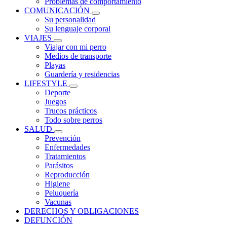
Problemas de comportamiento
COMUNICACIÓN
Su personalidad
Su lenguaje corporal
VIAJES
Viajar con mi perro
Medios de transporte
Playas
Guardería y residencias
LIFESTYLE
Deporte
Juegos
Trucos prácticos
Todo sobre perros
SALUD
Prevención
Enfermedades
Tratamientos
Parásitos
Reproducción
Higiene
Peluquería
Vacunas
DERECHOS Y OBLIGACIONES
DEFUNCIÓN