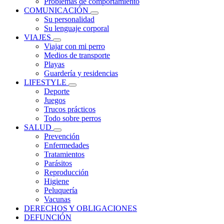
Problemas de comportamiento
COMUNICACIÓN
Su personalidad
Su lenguaje corporal
VIAJES
Viajar con mi perro
Medios de transporte
Playas
Guardería y residencias
LIFESTYLE
Deporte
Juegos
Trucos prácticos
Todo sobre perros
SALUD
Prevención
Enfermedades
Tratamientos
Parásitos
Reproducción
Higiene
Peluquería
Vacunas
DERECHOS Y OBLIGACIONES
DEFUNCIÓN