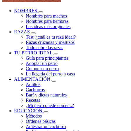
NOMBRES
Nombres para machos
Nombres para hembras
Las ideas más originales
RAZAS
Test: ¿cuál es tu raza ideal?
Razas cruzadas y mestizos
Todo sobre las razas
TU PERRO IDEAL
Guía para principiantes
Adoptar un perro
Comprar un perro
La llegada del perro a casa
ALIMENTACIÓN
Adultos
Cachorros
Barf y dietas naturales
Recetas
¿Mi perro puede comer...?
EDUCACIÓN
Métodos
Órdenes básicas
Adiestrar un cachorro