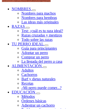
NOMBRES
Nombres para machos
Nombres para hembras
Las ideas más originales
RAZAS
Test: ¿cuál es tu raza ideal?
Razas cruzadas y mestizos
Todo sobre las razas
TU PERRO IDEAL
Guía para principiantes
Adoptar un perro
Comprar un perro
La llegada del perro a casa
ALIMENTACIÓN
Adultos
Cachorros
Barf y dietas naturales
Recetas
¿Mi perro puede comer...?
EDUCACIÓN
Métodos
Órdenes básicas
Adiestrar un cachorro