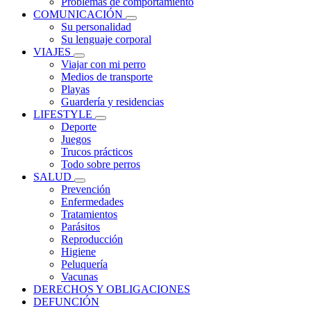
Problemas de comportamiento
COMUNICACIÓN
Su personalidad
Su lenguaje corporal
VIAJES
Viajar con mi perro
Medios de transporte
Playas
Guardería y residencias
LIFESTYLE
Deporte
Juegos
Trucos prácticos
Todo sobre perros
SALUD
Prevención
Enfermedades
Tratamientos
Parásitos
Reproducción
Higiene
Peluquería
Vacunas
DERECHOS Y OBLIGACIONES
DEFUNCIÓN