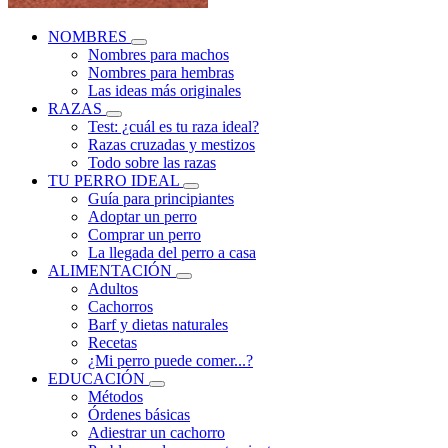
NOMBRES
Nombres para machos
Nombres para hembras
Las ideas más originales
RAZAS
Test: ¿cuál es tu raza ideal?
Razas cruzadas y mestizos
Todo sobre las razas
TU PERRO IDEAL
Guía para principiantes
Adoptar un perro
Comprar un perro
La llegada del perro a casa
ALIMENTACIÓN
Adultos
Cachorros
Barf y dietas naturales
Recetas
¿Mi perro puede comer...?
EDUCACIÓN
Métodos
Órdenes básicas
Adiestrar un cachorro