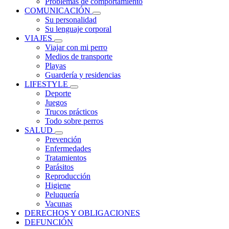
Problemas de comportamiento
COMUNICACIÓN
Su personalidad
Su lenguaje corporal
VIAJES
Viajar con mi perro
Medios de transporte
Playas
Guardería y residencias
LIFESTYLE
Deporte
Juegos
Trucos prácticos
Todo sobre perros
SALUD
Prevención
Enfermedades
Tratamientos
Parásitos
Reproducción
Higiene
Peluquería
Vacunas
DERECHOS Y OBLIGACIONES
DEFUNCIÓN