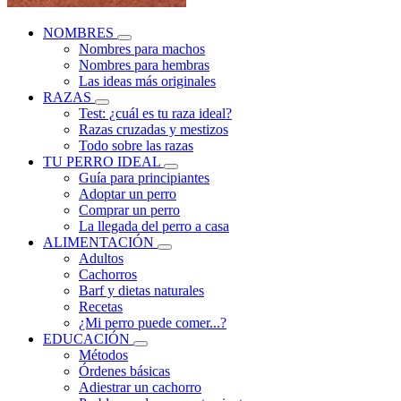
NOMBRES
Nombres para machos
Nombres para hembras
Las ideas más originales
RAZAS
Test: ¿cuál es tu raza ideal?
Razas cruzadas y mestizos
Todo sobre las razas
TU PERRO IDEAL
Guía para principiantes
Adoptar un perro
Comprar un perro
La llegada del perro a casa
ALIMENTACIÓN
Adultos
Cachorros
Barf y dietas naturales
Recetas
¿Mi perro puede comer...?
EDUCACIÓN
Métodos
Órdenes básicas
Adiestrar un cachorro