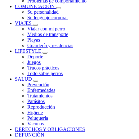
Problemas de comportamiento
COMUNICACIÓN
Su personalidad
Su lenguaje corporal
VIAJES
Viajar con mi perro
Medios de transporte
Playas
Guardería y residencias
LIFESTYLE
Deporte
Juegos
Trucos prácticos
Todo sobre perros
SALUD
Prevención
Enfermedades
Tratamientos
Parásitos
Reproducción
Higiene
Peluquería
Vacunas
DERECHOS Y OBLIGACIONES
DEFUNCIÓN