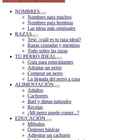
NOMBRES
Nombres para machos
Nombres para hembras
Las ideas más originales
RAZAS
Test: ¿cuál es tu raza ideal?
Razas cruzadas y mestizos
Todo sobre las razas
TU PERRO IDEAL
Guía para principiantes
Adoptar un perro
Comprar un perro
La llegada del perro a casa
ALIMENTACIÓN
Adultos
Cachorros
Barf y dietas naturales
Recetas
¿Mi perro puede comer...?
EDUCACIÓN
Métodos
Órdenes básicas
Adiestrar un cachorro