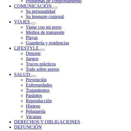
Problemas de comportamiento
COMUNICACIÓN
Su personalidad
Su lenguaje corporal
VIAJES
Viajar con mi perro
Medios de transporte
Playas
Guardería y residencias
LIFESTYLE
Deporte
Juegos
Trucos prácticos
Todo sobre perros
SALUD
Prevención
Enfermedades
Tratamientos
Parásitos
Reproducción
Higiene
Peluquería
Vacunas
DERECHOS Y OBLIGACIONES
DEFUNCIÓN