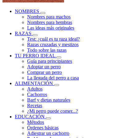
NOMBRES
Nombres para machos
Nombres para hembras
Las ideas más originales
RAZAS
Test: ¿cuál es tu raza ideal?
Razas cruzadas y mestizos
Todo sobre las razas
TU PERRO IDEAL
Guía para principiantes
Adoptar un perro
Comprar un perro
La llegada del perro a casa
ALIMENTACIÓN
Adultos
Cachorros
Barf y dietas naturales
Recetas
¿Mi perro puede comer...?
EDUCACIÓN
Métodos
Órdenes básicas
Adiestrar un cachorro