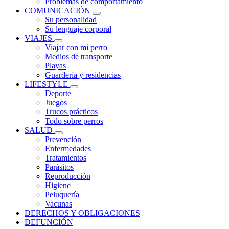
Problemas de comportamiento
COMUNICACIÓN
Su personalidad
Su lenguaje corporal
VIAJES
Viajar con mi perro
Medios de transporte
Playas
Guardería y residencias
LIFESTYLE
Deporte
Juegos
Trucos prácticos
Todo sobre perros
SALUD
Prevención
Enfermedades
Tratamientos
Parásitos
Reproducción
Higiene
Peluquería
Vacunas
DERECHOS Y OBLIGACIONES
DEFUNCIÓN