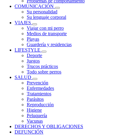
Problemas de comportamiento
COMUNICACIÓN
Su personalidad
Su lenguaje corporal
VIAJES
Viajar con mi perro
Medios de transporte
Playas
Guardería y residencias
LIFESTYLE
Deporte
Juegos
Trucos prácticos
Todo sobre perros
SALUD
Prevención
Enfermedades
Tratamientos
Parásitos
Reproducción
Higiene
Peluquería
Vacunas
DERECHOS Y OBLIGACIONES
DEFUNCIÓN