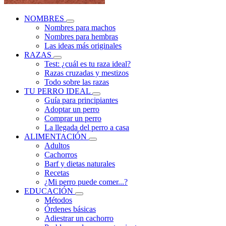
NOMBRES
Nombres para machos
Nombres para hembras
Las ideas más originales
RAZAS
Test: ¿cuál es tu raza ideal?
Razas cruzadas y mestizos
Todo sobre las razas
TU PERRO IDEAL
Guía para principiantes
Adoptar un perro
Comprar un perro
La llegada del perro a casa
ALIMENTACIÓN
Adultos
Cachorros
Barf y dietas naturales
Recetas
¿Mi perro puede comer...?
EDUCACIÓN
Métodos
Órdenes básicas
Adiestrar un cachorro