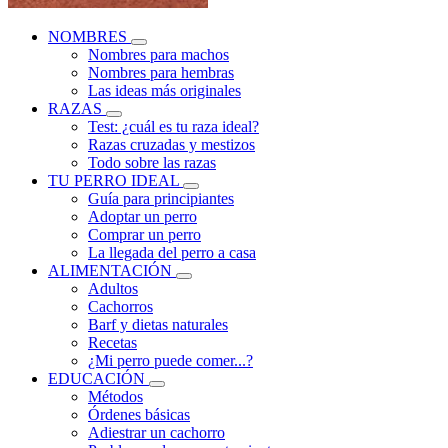
NOMBRES
Nombres para machos
Nombres para hembras
Las ideas más originales
RAZAS
Test: ¿cuál es tu raza ideal?
Razas cruzadas y mestizos
Todo sobre las razas
TU PERRO IDEAL
Guía para principiantes
Adoptar un perro
Comprar un perro
La llegada del perro a casa
ALIMENTACIÓN
Adultos
Cachorros
Barf y dietas naturales
Recetas
¿Mi perro puede comer...?
EDUCACIÓN
Métodos
Órdenes básicas
Adiestrar un cachorro