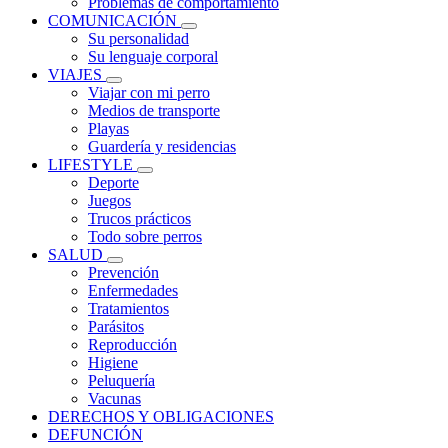
Problemas de comportamiento
COMUNICACIÓN
Su personalidad
Su lenguaje corporal
VIAJES
Viajar con mi perro
Medios de transporte
Playas
Guardería y residencias
LIFESTYLE
Deporte
Juegos
Trucos prácticos
Todo sobre perros
SALUD
Prevención
Enfermedades
Tratamientos
Parásitos
Reproducción
Higiene
Peluquería
Vacunas
DERECHOS Y OBLIGACIONES
DEFUNCIÓN