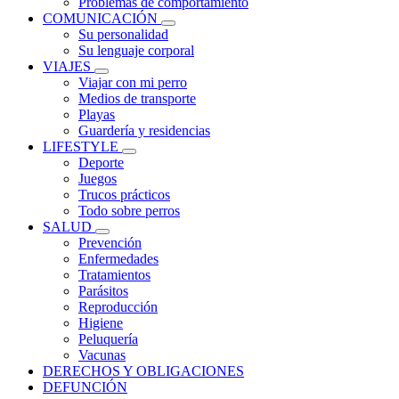
Problemas de comportamiento
COMUNICACIÓN
Su personalidad
Su lenguaje corporal
VIAJES
Viajar con mi perro
Medios de transporte
Playas
Guardería y residencias
LIFESTYLE
Deporte
Juegos
Trucos prácticos
Todo sobre perros
SALUD
Prevención
Enfermedades
Tratamientos
Parásitos
Reproducción
Higiene
Peluquería
Vacunas
DERECHOS Y OBLIGACIONES
DEFUNCIÓN