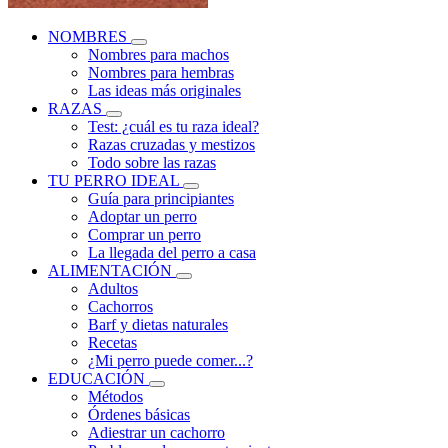
NOMBRES
Nombres para machos
Nombres para hembras
Las ideas más originales
RAZAS
Test: ¿cuál es tu raza ideal?
Razas cruzadas y mestizos
Todo sobre las razas
TU PERRO IDEAL
Guía para principiantes
Adoptar un perro
Comprar un perro
La llegada del perro a casa
ALIMENTACIÓN
Adultos
Cachorros
Barf y dietas naturales
Recetas
¿Mi perro puede comer...?
EDUCACIÓN
Métodos
Órdenes básicas
Adiestrar un cachorro