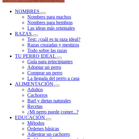
NOMBRES
Nombres para machos
Nombres para hembras
Las ideas más originales
RAZAS
Test: ¿cuál es tu raza ideal?
Razas cruzadas y mestizos
Todo sobre las razas
TU PERRO IDEAL
Guía para principiantes
Adoptar un perro
Comprar un perro
La llegada del perro a casa
ALIMENTACIÓN
Adultos
Cachorros
Barf y dietas naturales
Recetas
¿Mi perro puede comer...?
EDUCACIÓN
Métodos
Órdenes básicas
Adiestrar un cachorro