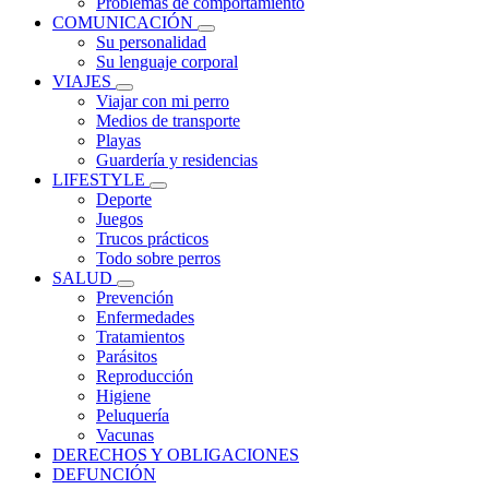
Problemas de comportamiento
COMUNICACIÓN
Su personalidad
Su lenguaje corporal
VIAJES
Viajar con mi perro
Medios de transporte
Playas
Guardería y residencias
LIFESTYLE
Deporte
Juegos
Trucos prácticos
Todo sobre perros
SALUD
Prevención
Enfermedades
Tratamientos
Parásitos
Reproducción
Higiene
Peluquería
Vacunas
DERECHOS Y OBLIGACIONES
DEFUNCIÓN