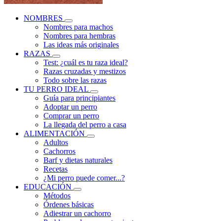
NOMBRES
Nombres para machos
Nombres para hembras
Las ideas más originales
RAZAS
Test: ¿cuál es tu raza ideal?
Razas cruzadas y mestizos
Todo sobre las razas
TU PERRO IDEAL
Guía para principiantes
Adoptar un perro
Comprar un perro
La llegada del perro a casa
ALIMENTACIÓN
Adultos
Cachorros
Barf y dietas naturales
Recetas
¿Mi perro puede comer...?
EDUCACIÓN
Métodos
Órdenes básicas
Adiestrar un cachorro