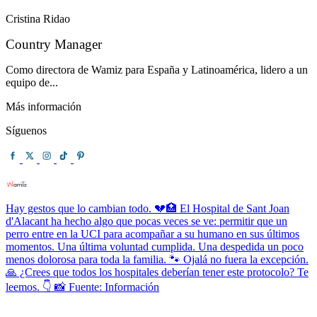
Cristina Ridao
Country Manager
Como directora de Wamiz para España y Latinoamérica, lidero a un
equipo de...
Más información
Síguenos
Hay gestos que lo cambian todo. 💔🏥 El Hospital de Sant Joan
d'Alacant ha hecho algo que pocas veces se ve: permitir que un
perro entre en la UCI para acompañar a su humano en sus últimos
momentos. Una última voluntad cumplida. Una despedida un poco
menos dolorosa para toda la familia. 🐾 Ojalá no fuera la excepción.
🙏 ¿Crees que todos los hospitales deberían tener este protocolo? Te
leemos. 👇 📸 Fuente: Información