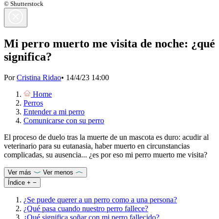
© Shutterstock
Mi perro muerto me visita de noche: ¿qué
significa?
Por
Cristina Ridao
•
14/4/23 14:00
Home
Perros
Entender a mi perro
Comunicarse con su perro
El proceso de duelo tras la muerte de un mascota es duro: acudir al
veterinario para su eutanasia, haber muerto en circunstancias
complicadas, su ausencia... ¿es por eso mi perro muerto me visita?
Ver más
Ver menos
Índice
+
−
¿Se puede querer a un perro como a una persona?
¿Qué pasa cuando nuestro perro fallece?
¿Qué significa soñar con mi perro fallecido?