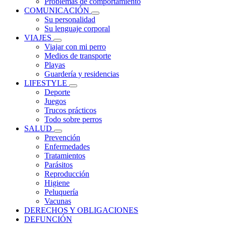
Problemas de comportamiento
COMUNICACIÓN
Su personalidad
Su lenguaje corporal
VIAJES
Viajar con mi perro
Medios de transporte
Playas
Guardería y residencias
LIFESTYLE
Deporte
Juegos
Trucos prácticos
Todo sobre perros
SALUD
Prevención
Enfermedades
Tratamientos
Parásitos
Reproducción
Higiene
Peluquería
Vacunas
DERECHOS Y OBLIGACIONES
DEFUNCIÓN