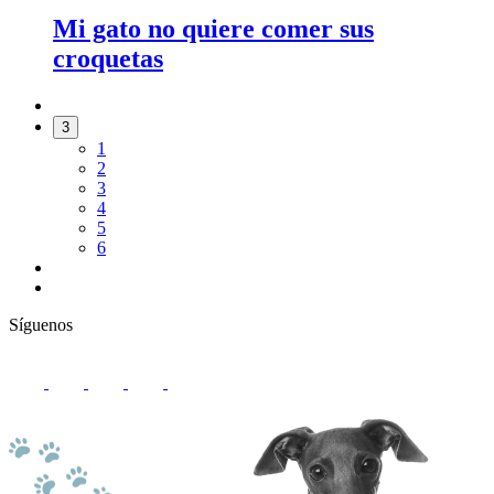
Mi gato no quiere comer sus
croquetas
3
1
2
3
4
5
6
Síguenos