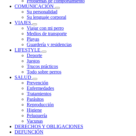
Problemas de comportamiento
COMUNICACIÓN
Su personalidad
Su lenguaje corporal
VIAJES
Viajar con mi perro
Medios de transporte
Playas
Guardería y residencias
LIFESTYLE
Deporte
Juegos
Trucos prácticos
Todo sobre perros
SALUD
Prevención
Enfermedades
Tratamientos
Parásitos
Reproducción
Higiene
Peluquería
Vacunas
DERECHOS Y OBLIGACIONES
DEFUNCIÓN