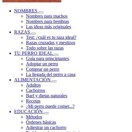
NOMBRES
Nombres para machos
Nombres para hembras
Las ideas más originales
RAZAS
Test: ¿cuál es tu raza ideal?
Razas cruzadas y mestizos
Todo sobre las razas
TU PERRO IDEAL
Guía para principiantes
Adoptar un perro
Comprar un perro
La llegada del perro a casa
ALIMENTACIÓN
Adultos
Cachorros
Barf y dietas naturales
Recetas
¿Mi perro puede comer...?
EDUCACIÓN
Métodos
Órdenes básicas
Adiestrar un cachorro