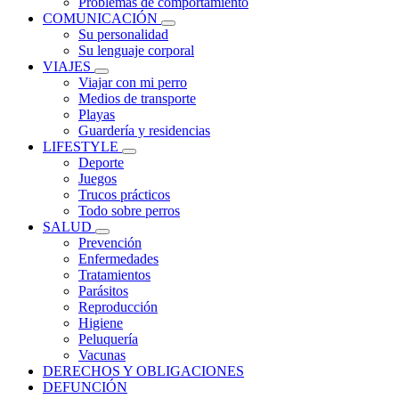
Problemas de comportamiento
COMUNICACIÓN
Su personalidad
Su lenguaje corporal
VIAJES
Viajar con mi perro
Medios de transporte
Playas
Guardería y residencias
LIFESTYLE
Deporte
Juegos
Trucos prácticos
Todo sobre perros
SALUD
Prevención
Enfermedades
Tratamientos
Parásitos
Reproducción
Higiene
Peluquería
Vacunas
DERECHOS Y OBLIGACIONES
DEFUNCIÓN