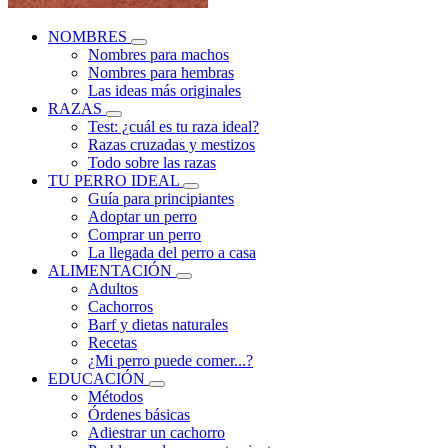
NOMBRES
Nombres para machos
Nombres para hembras
Las ideas más originales
RAZAS
Test: ¿cuál es tu raza ideal?
Razas cruzadas y mestizos
Todo sobre las razas
TU PERRO IDEAL
Guía para principiantes
Adoptar un perro
Comprar un perro
La llegada del perro a casa
ALIMENTACIÓN
Adultos
Cachorros
Barf y dietas naturales
Recetas
¿Mi perro puede comer...?
EDUCACIÓN
Métodos
Órdenes básicas
Adiestrar un cachorro