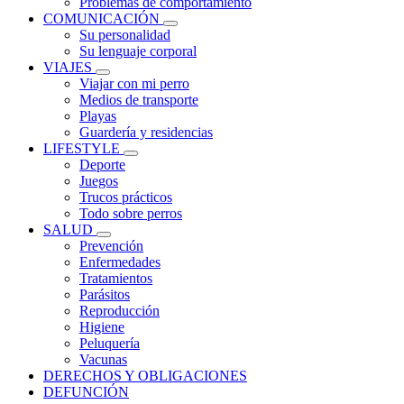
Problemas de comportamiento
COMUNICACIÓN
Su personalidad
Su lenguaje corporal
VIAJES
Viajar con mi perro
Medios de transporte
Playas
Guardería y residencias
LIFESTYLE
Deporte
Juegos
Trucos prácticos
Todo sobre perros
SALUD
Prevención
Enfermedades
Tratamientos
Parásitos
Reproducción
Higiene
Peluquería
Vacunas
DERECHOS Y OBLIGACIONES
DEFUNCIÓN