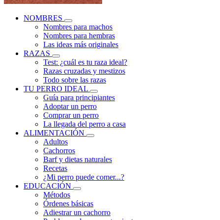
NOMBRES
Nombres para machos
Nombres para hembras
Las ideas más originales
RAZAS
Test: ¿cuál es tu raza ideal?
Razas cruzadas y mestizos
Todo sobre las razas
TU PERRO IDEAL
Guía para principiantes
Adoptar un perro
Comprar un perro
La llegada del perro a casa
ALIMENTACIÓN
Adultos
Cachorros
Barf y dietas naturales
Recetas
¿Mi perro puede comer...?
EDUCACIÓN
Métodos
Órdenes básicas
Adiestrar un cachorro