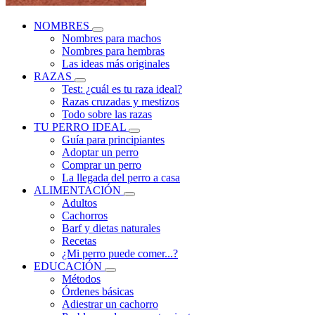
NOMBRES
Nombres para machos
Nombres para hembras
Las ideas más originales
RAZAS
Test: ¿cuál es tu raza ideal?
Razas cruzadas y mestizos
Todo sobre las razas
TU PERRO IDEAL
Guía para principiantes
Adoptar un perro
Comprar un perro
La llegada del perro a casa
ALIMENTACIÓN
Adultos
Cachorros
Barf y dietas naturales
Recetas
¿Mi perro puede comer...?
EDUCACIÓN
Métodos
Órdenes básicas
Adiestrar un cachorro