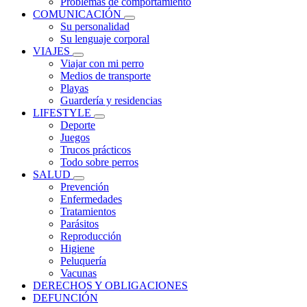
Problemas de comportamiento
COMUNICACIÓN
Su personalidad
Su lenguaje corporal
VIAJES
Viajar con mi perro
Medios de transporte
Playas
Guardería y residencias
LIFESTYLE
Deporte
Juegos
Trucos prácticos
Todo sobre perros
SALUD
Prevención
Enfermedades
Tratamientos
Parásitos
Reproducción
Higiene
Peluquería
Vacunas
DERECHOS Y OBLIGACIONES
DEFUNCIÓN