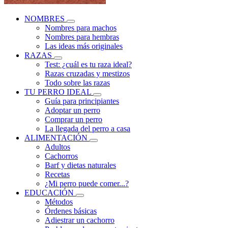
NOMBRES
Nombres para machos
Nombres para hembras
Las ideas más originales
RAZAS
Test: ¿cuál es tu raza ideal?
Razas cruzadas y mestizos
Todo sobre las razas
TU PERRO IDEAL
Guía para principiantes
Adoptar un perro
Comprar un perro
La llegada del perro a casa
ALIMENTACIÓN
Adultos
Cachorros
Barf y dietas naturales
Recetas
¿Mi perro puede comer...?
EDUCACIÓN
Métodos
Órdenes básicas
Adiestrar un cachorro