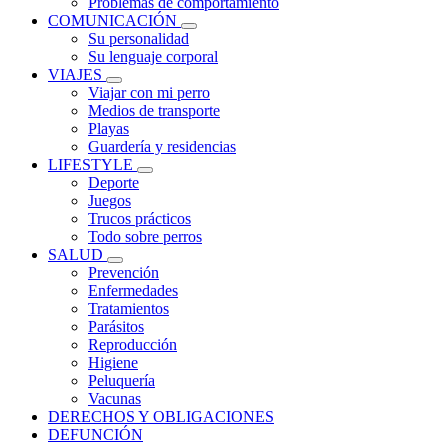
Problemas de comportamiento
COMUNICACIÓN
Su personalidad
Su lenguaje corporal
VIAJES
Viajar con mi perro
Medios de transporte
Playas
Guardería y residencias
LIFESTYLE
Deporte
Juegos
Trucos prácticos
Todo sobre perros
SALUD
Prevención
Enfermedades
Tratamientos
Parásitos
Reproducción
Higiene
Peluquería
Vacunas
DERECHOS Y OBLIGACIONES
DEFUNCIÓN