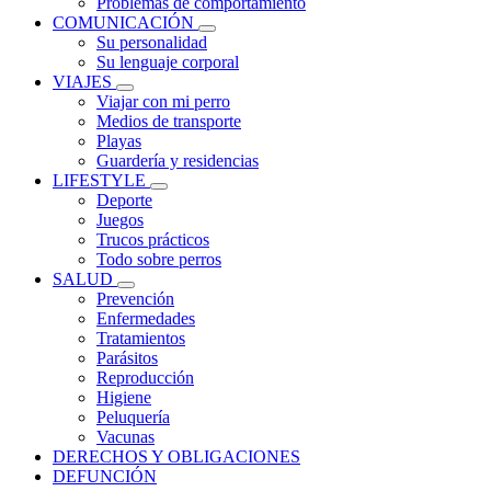
Problemas de comportamiento
COMUNICACIÓN
Su personalidad
Su lenguaje corporal
VIAJES
Viajar con mi perro
Medios de transporte
Playas
Guardería y residencias
LIFESTYLE
Deporte
Juegos
Trucos prácticos
Todo sobre perros
SALUD
Prevención
Enfermedades
Tratamientos
Parásitos
Reproducción
Higiene
Peluquería
Vacunas
DERECHOS Y OBLIGACIONES
DEFUNCIÓN