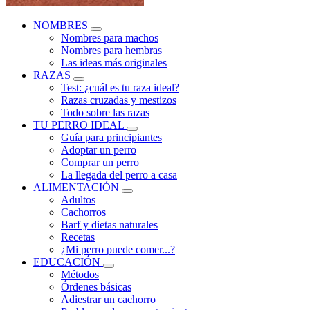
NOMBRES
Nombres para machos
Nombres para hembras
Las ideas más originales
RAZAS
Test: ¿cuál es tu raza ideal?
Razas cruzadas y mestizos
Todo sobre las razas
TU PERRO IDEAL
Guía para principiantes
Adoptar un perro
Comprar un perro
La llegada del perro a casa
ALIMENTACIÓN
Adultos
Cachorros
Barf y dietas naturales
Recetas
¿Mi perro puede comer...?
EDUCACIÓN
Métodos
Órdenes básicas
Adiestrar un cachorro