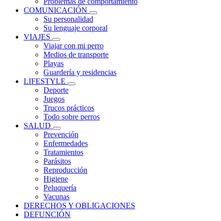
Problemas de comportamiento
COMUNICACIÓN
Su personalidad
Su lenguaje corporal
VIAJES
Viajar con mi perro
Medios de transporte
Playas
Guardería y residencias
LIFESTYLE
Deporte
Juegos
Trucos prácticos
Todo sobre perros
SALUD
Prevención
Enfermedades
Tratamientos
Parásitos
Reproducción
Higiene
Peluquería
Vacunas
DERECHOS Y OBLIGACIONES
DEFUNCIÓN