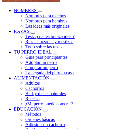
NOMBRES
Nombres para machos
Nombres para hembras
Las ideas más originales
RAZAS
Test: ¿cuál es tu raza ideal?
Razas cruzadas y mestizos
Todo sobre las razas
TU PERRO IDEAL
Guía para principiantes
Adoptar un perro
Comprar un perro
La llegada del perro a casa
ALIMENTACIÓN
Adultos
Cachorros
Barf y dietas naturales
Recetas
¿Mi perro puede comer...?
EDUCACIÓN
Métodos
Órdenes básicas
Adiestrar un cachorro