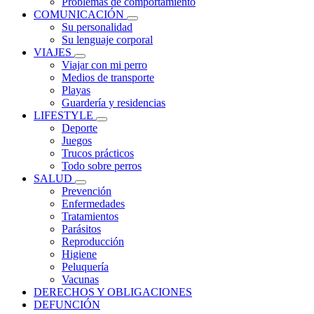
Problemas de comportamiento
COMUNICACIÓN
Su personalidad
Su lenguaje corporal
VIAJES
Viajar con mi perro
Medios de transporte
Playas
Guardería y residencias
LIFESTYLE
Deporte
Juegos
Trucos prácticos
Todo sobre perros
SALUD
Prevención
Enfermedades
Tratamientos
Parásitos
Reproducción
Higiene
Peluquería
Vacunas
DERECHOS Y OBLIGACIONES
DEFUNCIÓN