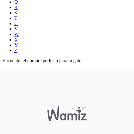
Q
R
S
T
U
V
W
X
Y
Z
Encuentra el nombre perfecto para tu gato