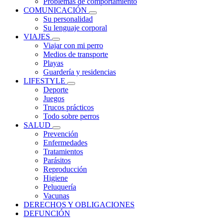
Problemas de comportamiento
COMUNICACIÓN
Su personalidad
Su lenguaje corporal
VIAJES
Viajar con mi perro
Medios de transporte
Playas
Guardería y residencias
LIFESTYLE
Deporte
Juegos
Trucos prácticos
Todo sobre perros
SALUD
Prevención
Enfermedades
Tratamientos
Parásitos
Reproducción
Higiene
Peluquería
Vacunas
DERECHOS Y OBLIGACIONES
DEFUNCIÓN