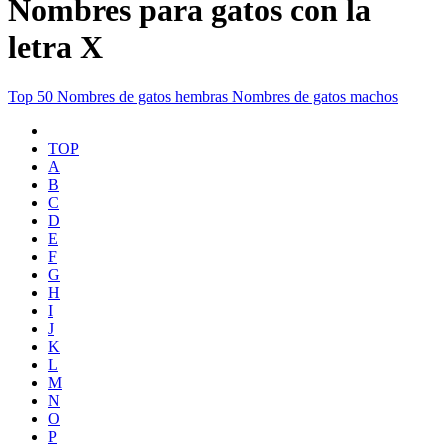
Nombres para gatos con la
letra X
Top 50
Nombres de gatos hembras
Nombres de gatos machos
TOP
A
B
C
D
E
F
G
H
I
J
K
L
M
N
O
P