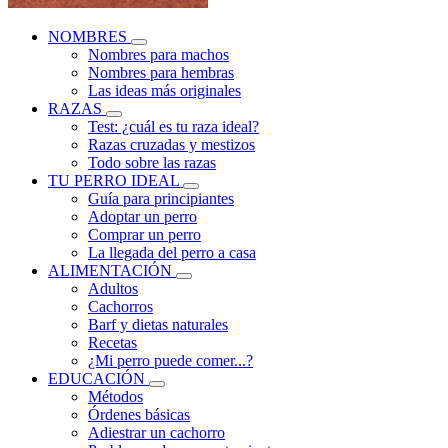
NOMBRES
Nombres para machos
Nombres para hembras
Las ideas más originales
RAZAS
Test: ¿cuál es tu raza ideal?
Razas cruzadas y mestizos
Todo sobre las razas
TU PERRO IDEAL
Guía para principiantes
Adoptar un perro
Comprar un perro
La llegada del perro a casa
ALIMENTACIÓN
Adultos
Cachorros
Barf y dietas naturales
Recetas
¿Mi perro puede comer...?
EDUCACIÓN
Métodos
Órdenes básicas
Adiestrar un cachorro