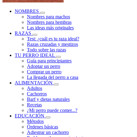
NOMBRES
Nombres para machos
Nombres para hembras
Las ideas más originales
RAZAS
Test: ¿cuál es tu raza ideal?
Razas cruzadas y mestizos
Todo sobre las razas
TU PERRO IDEAL
Guía para principiantes
Adoptar un perro
Comprar un perro
La llegada del perro a casa
ALIMENTACIÓN
Adultos
Cachorros
Barf y dietas naturales
Recetas
¿Mi perro puede comer...?
EDUCACIÓN
Métodos
Órdenes básicas
Adiestrar un cachorro