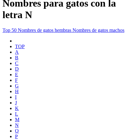
Nombres para gatos con la
letra N
Top 50
Nombres de gatos hembras
Nombres de gatos machos
TOP
A
B
C
D
E
F
G
H
I
J
K
L
M
N
O
P