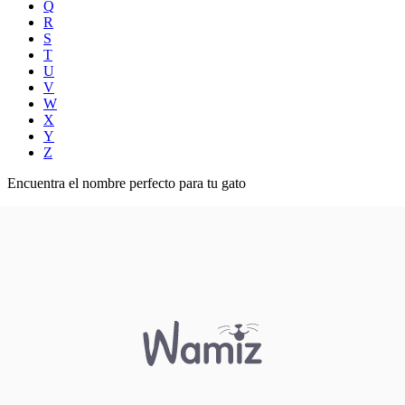
Q
R
S
T
U
V
W
X
Y
Z
Encuentra el nombre perfecto para tu gato