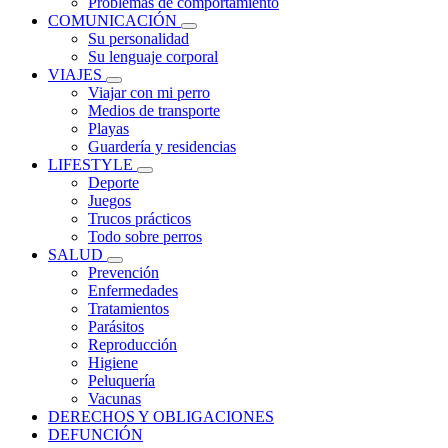
Problemas de comportamiento
COMUNICACIÓN
Su personalidad
Su lenguaje corporal
VIAJES
Viajar con mi perro
Medios de transporte
Playas
Guardería y residencias
LIFESTYLE
Deporte
Juegos
Trucos prácticos
Todo sobre perros
SALUD
Prevención
Enfermedades
Tratamientos
Parásitos
Reproducción
Higiene
Peluquería
Vacunas
DERECHOS Y OBLIGACIONES
DEFUNCIÓN