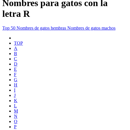
Nombres para gatos con la
letra R
Top 50
Nombres de gatos hembras
Nombres de gatos machos
TOP
A
B
C
D
E
F
G
H
I
J
K
L
M
N
O
P