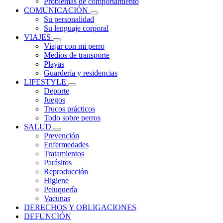
Problemas de comportamiento
COMUNICACIÓN
Su personalidad
Su lenguaje corporal
VIAJES
Viajar con mi perro
Medios de transporte
Playas
Guardería y residencias
LIFESTYLE
Deporte
Juegos
Trucos prácticos
Todo sobre perros
SALUD
Prevención
Enfermedades
Tratamientos
Parásitos
Reproducción
Higiene
Peluquería
Vacunas
DERECHOS Y OBLIGACIONES
DEFUNCIÓN