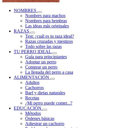
NOMBRES
Nombres para machos
Nombres para hembras
Las ideas más originales
RAZAS
Test: ¿cuál es tu raza ideal?
Razas cruzadas y mestizos
Todo sobre las razas
TU PERRO IDEAL
Guía para principiantes
Adoptar un perro
Comprar un perro
La llegada del perro a casa
ALIMENTACIÓN
Adultos
Cachorros
Barf y dietas naturales
Recetas
¿Mi perro puede comer...?
EDUCACIÓN
Métodos
Órdenes básicas
Adiestrar un cachorro