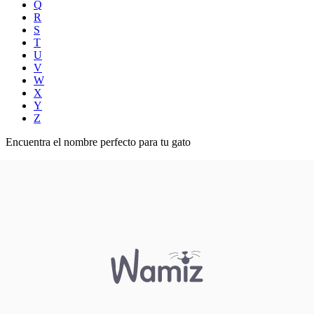
Q
R
S
T
U
V
W
X
Y
Z
Encuentra el nombre perfecto para tu gato