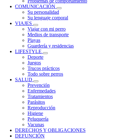
Problemas de comportamiento
COMUNICACIÓN
Su personalidad
Su lenguaje corporal
VIAJES
Viajar con mi perro
Medios de transporte
Playas
Guardería y residencias
LIFESTYLE
Deporte
Juegos
Trucos prácticos
Todo sobre perros
SALUD
Prevención
Enfermedades
Tratamientos
Parásitos
Reproducción
Higiene
Peluquería
Vacunas
DERECHOS Y OBLIGACIONES
DEFUNCIÓN