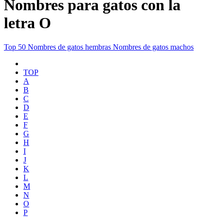
Nombres para gatos con la
letra O
Top 50
Nombres de gatos hembras
Nombres de gatos machos
TOP
A
B
C
D
E
F
G
H
I
J
K
L
M
N
O
P