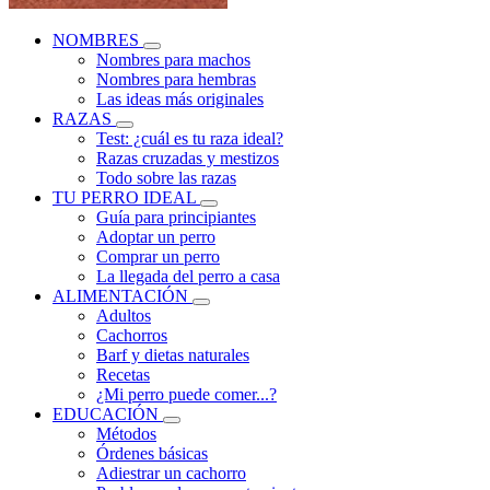
NOMBRES
Nombres para machos
Nombres para hembras
Las ideas más originales
RAZAS
Test: ¿cuál es tu raza ideal?
Razas cruzadas y mestizos
Todo sobre las razas
TU PERRO IDEAL
Guía para principiantes
Adoptar un perro
Comprar un perro
La llegada del perro a casa
ALIMENTACIÓN
Adultos
Cachorros
Barf y dietas naturales
Recetas
¿Mi perro puede comer...?
EDUCACIÓN
Métodos
Órdenes básicas
Adiestrar un cachorro