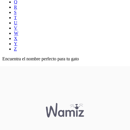
Q
R
S
T
U
V
W
X
Y
Z
Encuentra el nombre perfecto para tu gato