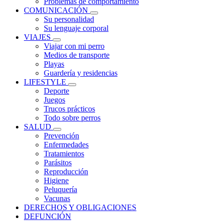
Problemas de comportamiento
COMUNICACIÓN
Su personalidad
Su lenguaje corporal
VIAJES
Viajar con mi perro
Medios de transporte
Playas
Guardería y residencias
LIFESTYLE
Deporte
Juegos
Trucos prácticos
Todo sobre perros
SALUD
Prevención
Enfermedades
Tratamientos
Parásitos
Reproducción
Higiene
Peluquería
Vacunas
DERECHOS Y OBLIGACIONES
DEFUNCIÓN