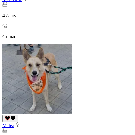
4 Años
Granada
Matea