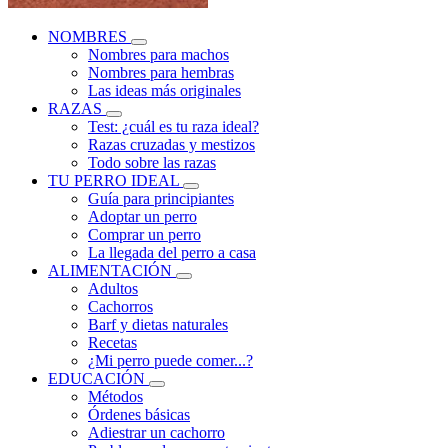
NOMBRES
Nombres para machos
Nombres para hembras
Las ideas más originales
RAZAS
Test: ¿cuál es tu raza ideal?
Razas cruzadas y mestizos
Todo sobre las razas
TU PERRO IDEAL
Guía para principiantes
Adoptar un perro
Comprar un perro
La llegada del perro a casa
ALIMENTACIÓN
Adultos
Cachorros
Barf y dietas naturales
Recetas
¿Mi perro puede comer...?
EDUCACIÓN
Métodos
Órdenes básicas
Adiestrar un cachorro