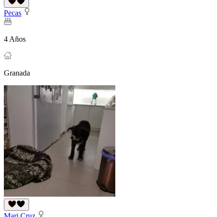
Pecas
4 Años
Granada
Mari Cruz