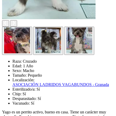
Raza:
Cruzado
Edad:
1 Año
Sexo:
Macho
Tamaño:
Pequeño
Localización:
ASOCIACIÓN LADRIDOS VAGABUNDOS - Granada
Esterilizado/a:
Sí
Chip:
Sí
Desparasitado:
Sí
Vacunado:
Sí
Yago es un perrito activo, bueno en casa. Tiene un carácter muy