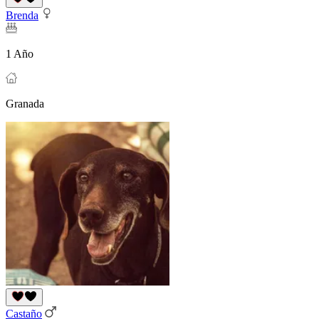
Brenda
1 Año
Granada
Castaño