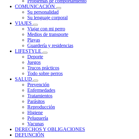
Problemas de comportamiento
COMUNICACIÓN
Su personalidad
Su lenguaje corporal
VIAJES
Viajar con mi perro
Medios de transporte
Playas
Guardería y residencias
LIFESTYLE
Deporte
Juegos
Trucos prácticos
Todo sobre perros
SALUD
Prevención
Enfermedades
Tratamientos
Parásitos
Reproducción
Higiene
Peluquería
Vacunas
DERECHOS Y OBLIGACIONES
DEFUNCIÓN