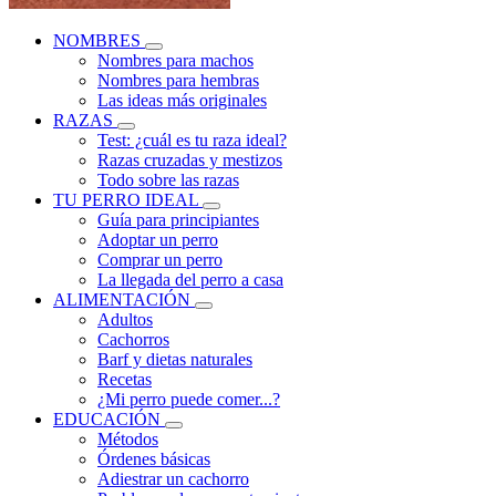
NOMBRES
Nombres para machos
Nombres para hembras
Las ideas más originales
RAZAS
Test: ¿cuál es tu raza ideal?
Razas cruzadas y mestizos
Todo sobre las razas
TU PERRO IDEAL
Guía para principiantes
Adoptar un perro
Comprar un perro
La llegada del perro a casa
ALIMENTACIÓN
Adultos
Cachorros
Barf y dietas naturales
Recetas
¿Mi perro puede comer...?
EDUCACIÓN
Métodos
Órdenes básicas
Adiestrar un cachorro