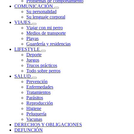
Problemas de comportamiento
COMUNICACIÓN
Su personalidad
Su lenguaje corporal
VIAJES
Viajar con mi perro
Medios de transporte
Playas
Guardería y residencias
LIFESTYLE
Deporte
Juegos
Trucos prácticos
Todo sobre perros
SALUD
Prevención
Enfermedades
Tratamientos
Parásitos
Reproducción
Higiene
Peluquería
Vacunas
DERECHOS Y OBLIGACIONES
DEFUNCIÓN