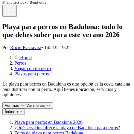
© Shutterstock / BearFotos
Playa para perros en Badalona: todo lo
que debes saber para este verano 2026
Por
Rocío R. Gavira
•
14/5/25 19:25
Home
Perros
Viajar con mi perro
Playas para perros
La playa para perros en Badalona es otra opción es la costa catalana
para disfrutar con tu perro. Aquí tienes ubicación, servicios y
opiniones.
Ver más
Ver menos
Índice
+
−
Playa para perros en Badalona 2026
¿Qué servicios ofrece la playa de Badalona para perros?
Fotos de playa para perros Badalona