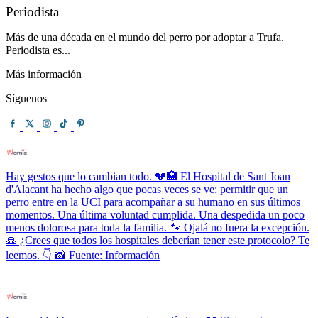
Periodista
Más de una década en el mundo del perro por adoptar a Trufa.
Periodista es...
Más información
Síguenos
Hay gestos que lo cambian todo. 💔🏥 El Hospital de Sant Joan
d'Alacant ha hecho algo que pocas veces se ve: permitir que un
perro entre en la UCI para acompañar a su humano en sus últimos
momentos. Una última voluntad cumplida. Una despedida un poco
menos dolorosa para toda la familia. 🐾 Ojalá no fuera la excepción.
🙏 ¿Crees que todos los hospitales deberían tener este protocolo? Te
leemos. 👇 📸 Fuente: Información