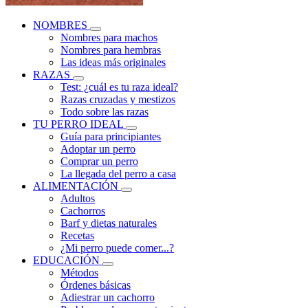
NOMBRES
Nombres para machos
Nombres para hembras
Las ideas más originales
RAZAS
Test: ¿cuál es tu raza ideal?
Razas cruzadas y mestizos
Todo sobre las razas
TU PERRO IDEAL
Guía para principiantes
Adoptar un perro
Comprar un perro
La llegada del perro a casa
ALIMENTACIÓN
Adultos
Cachorros
Barf y dietas naturales
Recetas
¿Mi perro puede comer...?
EDUCACIÓN
Métodos
Órdenes básicas
Adiestrar un cachorro