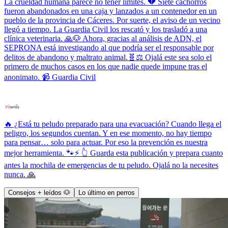
La crueldad humana parece no tener límites. 💔 Siete cachorros
fueron abandonados en una caja y lanzados a un contenedor en un
pueblo de la provincia de Cáceres. Por suerte, el aviso de un vecino
llegó a tiempo. La Guardia Civil los rescató y los trasladó a una
clínica veterinaria. 🙏🐶 Ahora, gracias al análisis de ADN, el
SEPRONA está investigando al que podría ser el responsable por
delitos de abandono y maltrato animal.🧬⚖️ Ojalá este sea solo el
primero de muchos casos en los que nadie quede impune tras el
anonimato. 📹 Guardia Civil
🔥 ¿Está tu peludo preparado para una evacuación? Cuando llega el
peligro, los segundos cuentan. Y en ese momento, no hay tiempo
para pensar… solo para actuar. Por eso la prevención es nuestra
mejor herramienta. 🐾⚡ 👆 Guarda esta publicación y prepara cuanto
antes la mochila de emergencias de tu peludo. Ojalá no la necesites
nunca. 🙏
Consejos + leídos 🐶
Lo último en perros