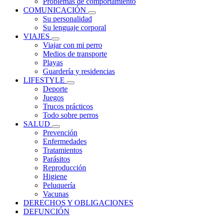
Problemas de comportamiento
COMUNICACIÓN
Su personalidad
Su lenguaje corporal
VIAJES
Viajar con mi perro
Medios de transporte
Playas
Guardería y residencias
LIFESTYLE
Deporte
Juegos
Trucos prácticos
Todo sobre perros
SALUD
Prevención
Enfermedades
Tratamientos
Parásitos
Reproducción
Higiene
Peluquería
Vacunas
DERECHOS Y OBLIGACIONES
DEFUNCIÓN