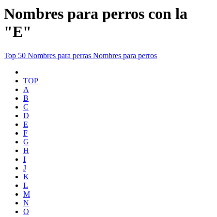
Nombres para perros con la
"E"
Top 50
Nombres para perras
Nombres para perros
TOP
A
B
C
D
E
F
G
H
I
J
K
L
M
N
O