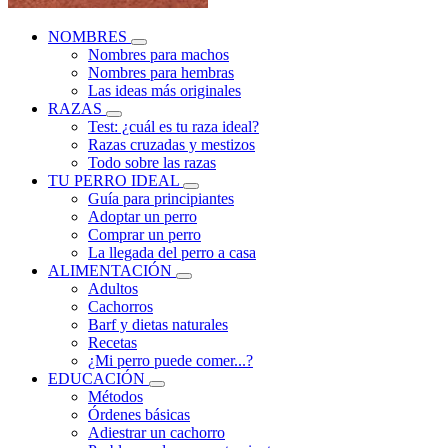
NOMBRES
Nombres para machos
Nombres para hembras
Las ideas más originales
RAZAS
Test: ¿cuál es tu raza ideal?
Razas cruzadas y mestizos
Todo sobre las razas
TU PERRO IDEAL
Guía para principiantes
Adoptar un perro
Comprar un perro
La llegada del perro a casa
ALIMENTACIÓN
Adultos
Cachorros
Barf y dietas naturales
Recetas
¿Mi perro puede comer...?
EDUCACIÓN
Métodos
Órdenes básicas
Adiestrar un cachorro