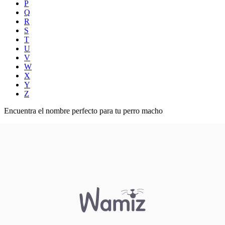
P
Q
R
S
T
U
V
W
X
Y
Z
Encuentra el nombre perfecto para tu perro macho