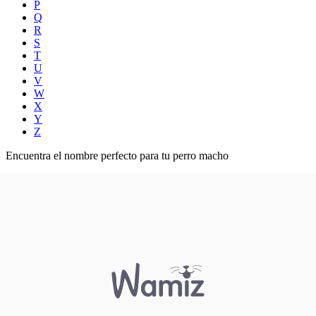
P
Q
R
S
T
U
V
W
X
Y
Z
Encuentra el nombre perfecto para tu perro macho