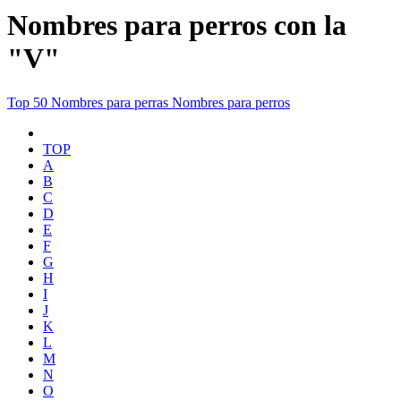
Nombres para perros con la
"V"
Top 50
Nombres para perras
Nombres para perros
TOP
A
B
C
D
E
F
G
H
I
J
K
L
M
N
O