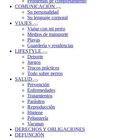
Problemas de comportamiento
COMUNICACIÓN
Su personalidad
Su lenguaje corporal
VIAJES
Viajar con mi perro
Medios de transporte
Playas
Guardería y residencias
LIFESTYLE
Deporte
Juegos
Trucos prácticos
Todo sobre perros
SALUD
Prevención
Enfermedades
Tratamientos
Parásitos
Reproducción
Higiene
Peluquería
Vacunas
DERECHOS Y OBLIGACIONES
DEFUNCIÓN