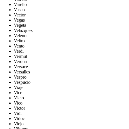
Varello
Vasco
Vector
Vegas
Vegeta
Velazquez
Veleno
Veltro
Vento
Verdi
Vermut
Verona
Versace
Versalles
Vespro
Vespucio
Viaje
Vice
Vício
Vico
Victor
Vidi
Vidoc
Viejo
Vikingo