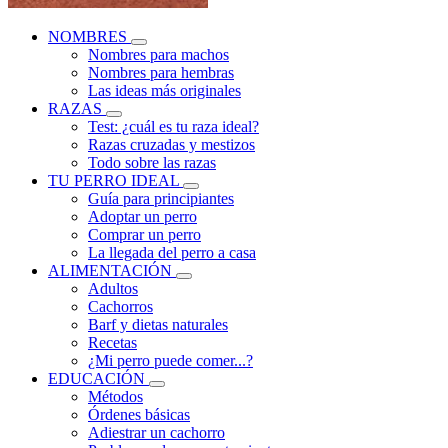
NOMBRES
Nombres para machos
Nombres para hembras
Las ideas más originales
RAZAS
Test: ¿cuál es tu raza ideal?
Razas cruzadas y mestizos
Todo sobre las razas
TU PERRO IDEAL
Guía para principiantes
Adoptar un perro
Comprar un perro
La llegada del perro a casa
ALIMENTACIÓN
Adultos
Cachorros
Barf y dietas naturales
Recetas
¿Mi perro puede comer...?
EDUCACIÓN
Métodos
Órdenes básicas
Adiestrar un cachorro