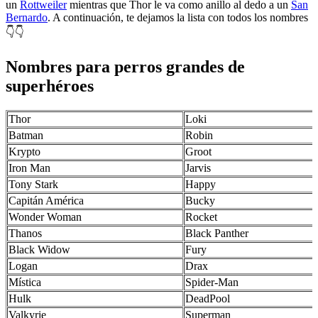
un
Rottweiler
mientras que Thor le va como anillo al dedo a un
San
Bernardo
. A continuación, te dejamos la lista con todos los nombres
👇👇
Nombres para perros grandes de
superhéroes
Thor
Loki
Batman
Robin
Krypto
Groot
Iron Man
Jarvis
Tony Stark
Happy
Capitán América
Bucky
Wonder Woman
Rocket
Thanos
Black Panther
Black Widow
Fury
Logan
Drax
Mística
Spider-Man
Hulk
DeadPool
Valkyrie
Superman