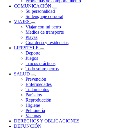
Problemas de comportamiento
COMUNICACIÓN
Su personalidad
Su lenguaje corporal
VIAJES
Viajar con mi perro
Medios de transporte
Playas
Guardería y residencias
LIFESTYLE
Deporte
Juegos
Trucos prácticos
Todo sobre perros
SALUD
Prevención
Enfermedades
Tratamientos
Parásitos
Reproducción
Higiene
Peluquería
Vacunas
DERECHOS Y OBLIGACIONES
DEFUNCIÓN