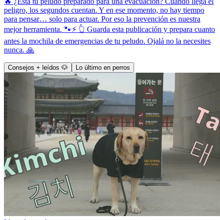
🔥 ¿Está tu peludo preparado para una evacuación? Cuando llega el
peligro, los segundos cuentan. Y en ese momento, no hay tiempo
para pensar… solo para actuar. Por eso la prevención es nuestra
mejor herramienta. 🐾⚡ 👆 Guarda esta publicación y prepara cuanto
antes la mochila de emergencias de tu peludo. Ojalá no la necesites
nunca. 🙏
Consejos + leídos 🐶
Lo último en perros