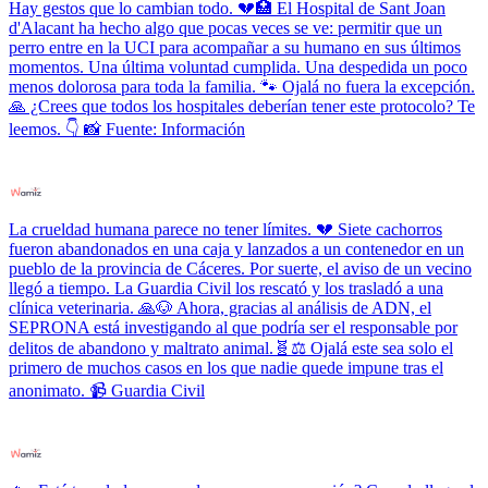
Hay gestos que lo cambian todo. 💔🏥 El Hospital de Sant Joan
d'Alacant ha hecho algo que pocas veces se ve: permitir que un
perro entre en la UCI para acompañar a su humano en sus últimos
momentos. Una última voluntad cumplida. Una despedida un poco
menos dolorosa para toda la familia. 🐾 Ojalá no fuera la excepción.
🙏 ¿Crees que todos los hospitales deberían tener este protocolo? Te
leemos. 👇 📸 Fuente: Información
La crueldad humana parece no tener límites. 💔 Siete cachorros
fueron abandonados en una caja y lanzados a un contenedor en un
pueblo de la provincia de Cáceres. Por suerte, el aviso de un vecino
llegó a tiempo. La Guardia Civil los rescató y los trasladó a una
clínica veterinaria. 🙏🐶 Ahora, gracias al análisis de ADN, el
SEPRONA está investigando al que podría ser el responsable por
delitos de abandono y maltrato animal.🧬⚖️ Ojalá este sea solo el
primero de muchos casos en los que nadie quede impune tras el
anonimato. 📹 Guardia Civil