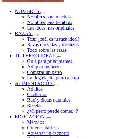
NOMBRES
Nombres para machos
Nombres para hembras
Las ideas más originales
RAZAS
Test: ¿cuál es tu raza ideal?
Razas cruzadas y mestizos
Todo sobre las razas
TU PERRO IDEAL
Guía para principiantes
Adoptar un perro
Comprar un perro
La llegada del perro a casa
ALIMENTACIÓN
Adultos
Cachorros
Barf y dietas naturales
Recetas
¿Mi perro puede comer...?
EDUCACIÓN
Métodos
Órdenes básicas
Adiestrar un cachorro