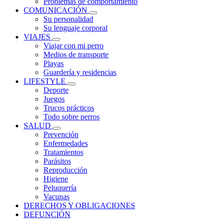
Problemas de comportamiento
COMUNICACIÓN
Su personalidad
Su lenguaje corporal
VIAJES
Viajar con mi perro
Medios de transporte
Playas
Guardería y residencias
LIFESTYLE
Deporte
Juegos
Trucos prácticos
Todo sobre perros
SALUD
Prevención
Enfermedades
Tratamientos
Parásitos
Reproducción
Higiene
Peluquería
Vacunas
DERECHOS Y OBLIGACIONES
DEFUNCIÓN