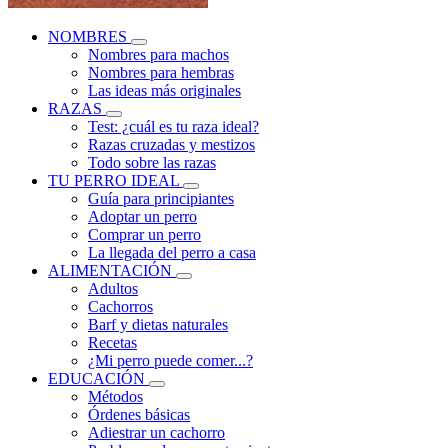
NOMBRES
Nombres para machos
Nombres para hembras
Las ideas más originales
RAZAS
Test: ¿cuál es tu raza ideal?
Razas cruzadas y mestizos
Todo sobre las razas
TU PERRO IDEAL
Guía para principiantes
Adoptar un perro
Comprar un perro
La llegada del perro a casa
ALIMENTACIÓN
Adultos
Cachorros
Barf y dietas naturales
Recetas
¿Mi perro puede comer...?
EDUCACIÓN
Métodos
Órdenes básicas
Adiestrar un cachorro