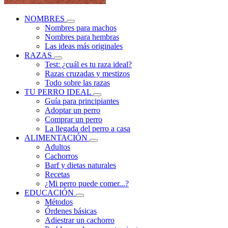
NOMBRES
Nombres para machos
Nombres para hembras
Las ideas más originales
RAZAS
Test: ¿cuál es tu raza ideal?
Razas cruzadas y mestizos
Todo sobre las razas
TU PERRO IDEAL
Guía para principiantes
Adoptar un perro
Comprar un perro
La llegada del perro a casa
ALIMENTACIÓN
Adultos
Cachorros
Barf y dietas naturales
Recetas
¿Mi perro puede comer...?
EDUCACIÓN
Métodos
Órdenes básicas
Adiestrar un cachorro