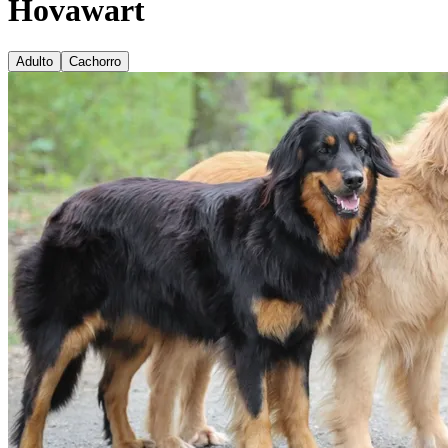
Hovawart
Adulto
Cachorro