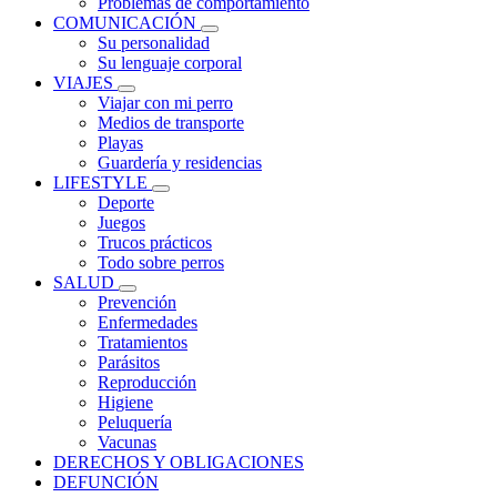
Problemas de comportamiento
COMUNICACIÓN
Su personalidad
Su lenguaje corporal
VIAJES
Viajar con mi perro
Medios de transporte
Playas
Guardería y residencias
LIFESTYLE
Deporte
Juegos
Trucos prácticos
Todo sobre perros
SALUD
Prevención
Enfermedades
Tratamientos
Parásitos
Reproducción
Higiene
Peluquería
Vacunas
DERECHOS Y OBLIGACIONES
DEFUNCIÓN