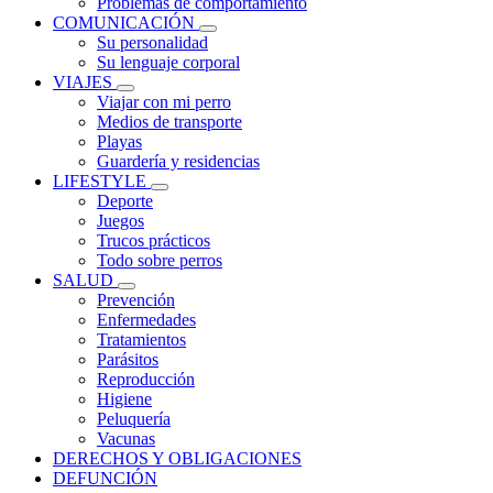
Problemas de comportamiento
COMUNICACIÓN
Su personalidad
Su lenguaje corporal
VIAJES
Viajar con mi perro
Medios de transporte
Playas
Guardería y residencias
LIFESTYLE
Deporte
Juegos
Trucos prácticos
Todo sobre perros
SALUD
Prevención
Enfermedades
Tratamientos
Parásitos
Reproducción
Higiene
Peluquería
Vacunas
DERECHOS Y OBLIGACIONES
DEFUNCIÓN