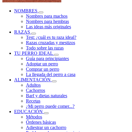
NOMBRES
Nombres para machos
Nombres para hembras
Las ideas más originales
RAZAS
Test: ¿cuál es tu raza ideal?
Razas cruzadas y mestizos
Todo sobre las razas
TU PERRO IDEAL
Guía para principiantes
Adoptar un perro
Comprar un perro
La llegada del perro a casa
ALIMENTACIÓN
Adultos
Cachorros
Barf y dietas naturales
Recetas
¿Mi perro puede comer...?
EDUCACIÓN
Métodos
Órdenes básicas
Adiestrar un cachorro