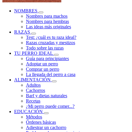
NOMBRES
Nombres para machos
Nombres para hembras
Las ideas más originales
RAZAS
Test: ¿cuál es tu raza ideal?
Razas cruzadas y mestizos
Todo sobre las razas
TU PERRO IDEAL
Guía para principiantes
Adoptar un perro
Comprar un perro
La llegada del perro a casa
ALIMENTACIÓN
Adultos
Cachorros
Barf y dietas naturales
Recetas
¿Mi perro puede comer...?
EDUCACIÓN
Métodos
Órdenes básicas
Adiestrar un cachorro