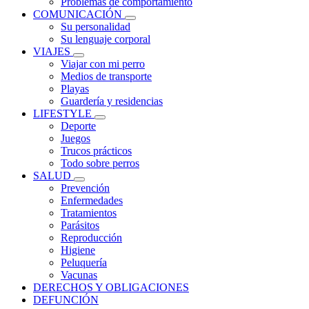
Problemas de comportamiento
COMUNICACIÓN
Su personalidad
Su lenguaje corporal
VIAJES
Viajar con mi perro
Medios de transporte
Playas
Guardería y residencias
LIFESTYLE
Deporte
Juegos
Trucos prácticos
Todo sobre perros
SALUD
Prevención
Enfermedades
Tratamientos
Parásitos
Reproducción
Higiene
Peluquería
Vacunas
DERECHOS Y OBLIGACIONES
DEFUNCIÓN