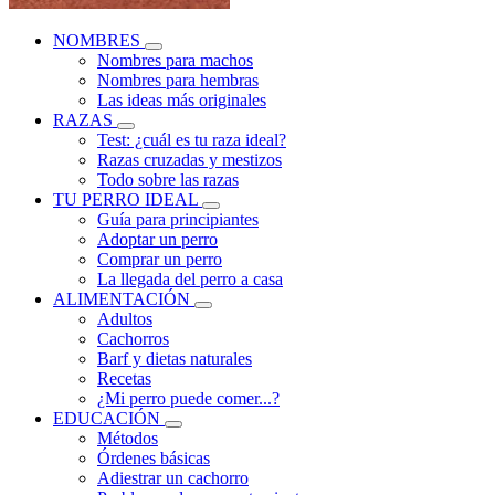
NOMBRES
Nombres para machos
Nombres para hembras
Las ideas más originales
RAZAS
Test: ¿cuál es tu raza ideal?
Razas cruzadas y mestizos
Todo sobre las razas
TU PERRO IDEAL
Guía para principiantes
Adoptar un perro
Comprar un perro
La llegada del perro a casa
ALIMENTACIÓN
Adultos
Cachorros
Barf y dietas naturales
Recetas
¿Mi perro puede comer...?
EDUCACIÓN
Métodos
Órdenes básicas
Adiestrar un cachorro