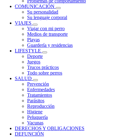
Problemas de comportamiento
COMUNICACIÓN
Su personalidad
Su lenguaje corporal
VIAJES
Viajar con mi perro
Medios de transporte
Playas
Guardería y residencias
LIFESTYLE
Deporte
Juegos
Trucos prácticos
Todo sobre perros
SALUD
Prevención
Enfermedades
Tratamientos
Parásitos
Reproducción
Higiene
Peluquería
Vacunas
DERECHOS Y OBLIGACIONES
DEFUNCIÓN