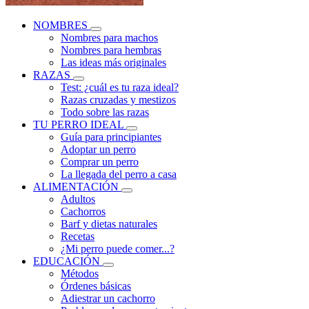
NOMBRES
Nombres para machos
Nombres para hembras
Las ideas más originales
RAZAS
Test: ¿cuál es tu raza ideal?
Razas cruzadas y mestizos
Todo sobre las razas
TU PERRO IDEAL
Guía para principiantes
Adoptar un perro
Comprar un perro
La llegada del perro a casa
ALIMENTACIÓN
Adultos
Cachorros
Barf y dietas naturales
Recetas
¿Mi perro puede comer...?
EDUCACIÓN
Métodos
Órdenes básicas
Adiestrar un cachorro