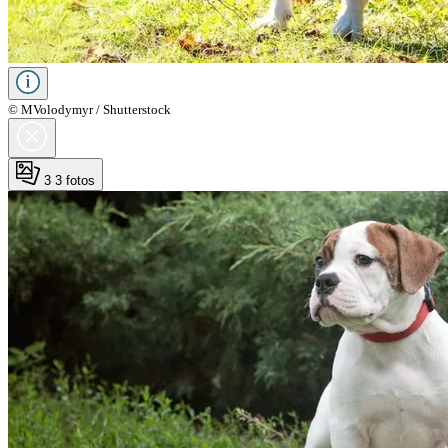
© MVolodymyr / Shutterstock
3
3 fotos