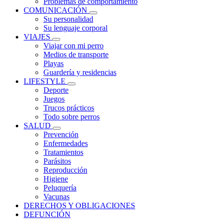
Problemas de comportamiento
COMUNICACIÓN
Su personalidad
Su lenguaje corporal
VIAJES
Viajar con mi perro
Medios de transporte
Playas
Guardería y residencias
LIFESTYLE
Deporte
Juegos
Trucos prácticos
Todo sobre perros
SALUD
Prevención
Enfermedades
Tratamientos
Parásitos
Reproducción
Higiene
Peluquería
Vacunas
DERECHOS Y OBLIGACIONES
DEFUNCIÓN