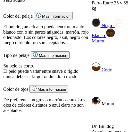
Peso adulto
Perro
Entre 35 y 55
kg
Color del pelaje
Más información
Negro
El bulldog americano puede tener un manto
blanco con o sin partes atigradas, marrón, rojo
Blanco
o leonado. Los colores negro, azul, negro con
Marrón
fuego o tricolor no son aceptados.
Tipo de pelaje
Más información
Su pelo es corto.
Corto
El pelo puede variar entre suave o rígido;
nunca debe ser largo, ondulado o rizado.
Color de ojos
Más información
De preferencia negros o marrón oscuro. Los
Marrón
ojos de colores distintos o azul claro no son
aceptados.
Un Bulldog
Americano puede