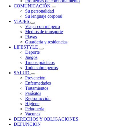
Problemas de comportamiento
COMUNICACIÓN
Su personalidad
Su lenguaje corporal
VIAJES
Viajar con mi perro
Medios de transporte
Playas
Guardería y residencias
LIFESTYLE
Deporte
Juegos
Trucos prácticos
Todo sobre perros
SALUD
Prevención
Enfermedades
Tratamientos
Parásitos
Reproducción
Higiene
Peluquería
Vacunas
DERECHOS Y OBLIGACIONES
DEFUNCIÓN