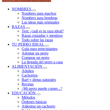
NOMBRES
Nombres para machos
Nombres para hembras
Las ideas más originales
RAZAS
Test: ¿cuál es tu raza ideal?
Razas cruzadas y mestizos
Todo sobre las razas
TU PERRO IDEAL
Guía para principiantes
Adoptar un perro
Comprar un perro
La llegada del perro a casa
ALIMENTACIÓN
Adultos
Cachorros
Barf y dietas naturales
Recetas
¿Mi perro puede comer...?
EDUCACIÓN
Métodos
Órdenes básicas
Adiestrar un cachorro