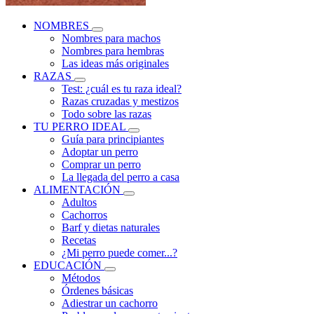
NOMBRES
Nombres para machos
Nombres para hembras
Las ideas más originales
RAZAS
Test: ¿cuál es tu raza ideal?
Razas cruzadas y mestizos
Todo sobre las razas
TU PERRO IDEAL
Guía para principiantes
Adoptar un perro
Comprar un perro
La llegada del perro a casa
ALIMENTACIÓN
Adultos
Cachorros
Barf y dietas naturales
Recetas
¿Mi perro puede comer...?
EDUCACIÓN
Métodos
Órdenes básicas
Adiestrar un cachorro