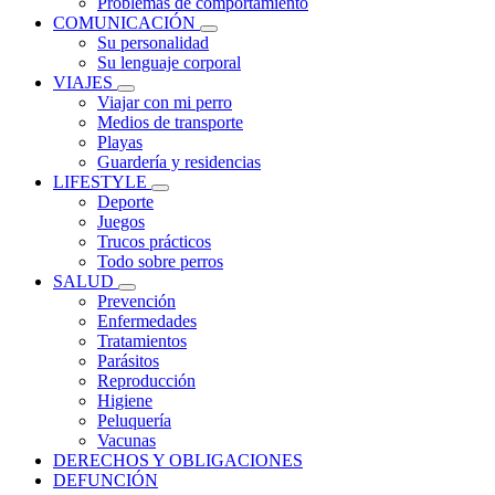
Problemas de comportamiento
COMUNICACIÓN
Su personalidad
Su lenguaje corporal
VIAJES
Viajar con mi perro
Medios de transporte
Playas
Guardería y residencias
LIFESTYLE
Deporte
Juegos
Trucos prácticos
Todo sobre perros
SALUD
Prevención
Enfermedades
Tratamientos
Parásitos
Reproducción
Higiene
Peluquería
Vacunas
DERECHOS Y OBLIGACIONES
DEFUNCIÓN