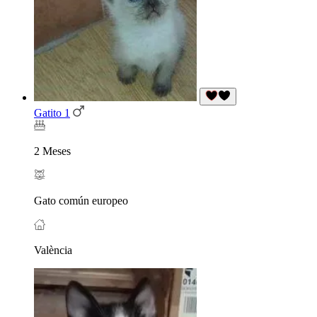
Gatito 1
2 Meses
Gato común europeo
València