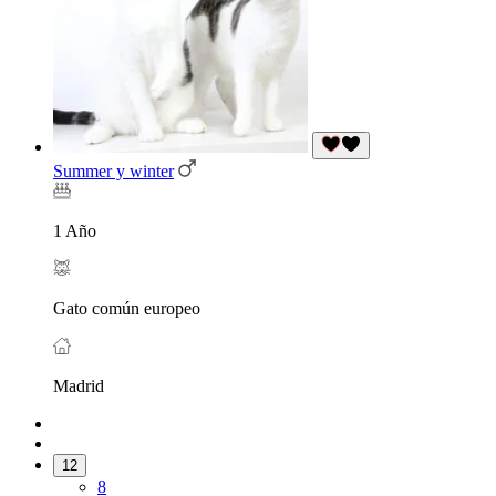
Summer y winter
1 Año
Gato común europeo
Madrid
12
8