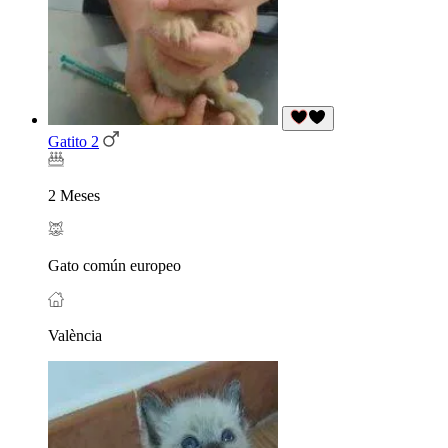
Gatito 2
2 Meses
Gato común europeo
València