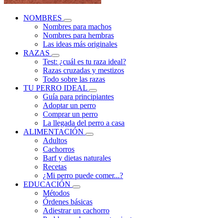
NOMBRES
Nombres para machos
Nombres para hembras
Las ideas más originales
RAZAS
Test: ¿cuál es tu raza ideal?
Razas cruzadas y mestizos
Todo sobre las razas
TU PERRO IDEAL
Guía para principiantes
Adoptar un perro
Comprar un perro
La llegada del perro a casa
ALIMENTACIÓN
Adultos
Cachorros
Barf y dietas naturales
Recetas
¿Mi perro puede comer...?
EDUCACIÓN
Métodos
Órdenes básicas
Adiestrar un cachorro