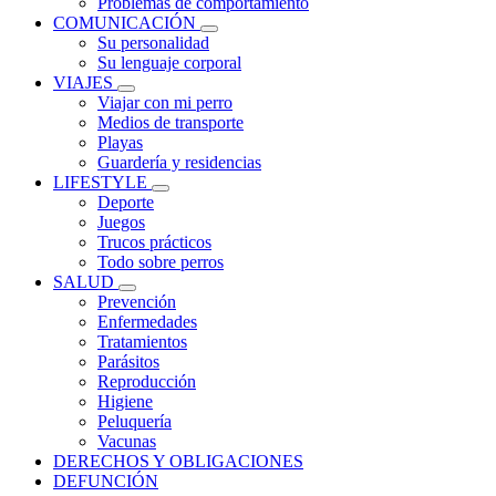
Problemas de comportamiento
COMUNICACIÓN
Su personalidad
Su lenguaje corporal
VIAJES
Viajar con mi perro
Medios de transporte
Playas
Guardería y residencias
LIFESTYLE
Deporte
Juegos
Trucos prácticos
Todo sobre perros
SALUD
Prevención
Enfermedades
Tratamientos
Parásitos
Reproducción
Higiene
Peluquería
Vacunas
DERECHOS Y OBLIGACIONES
DEFUNCIÓN