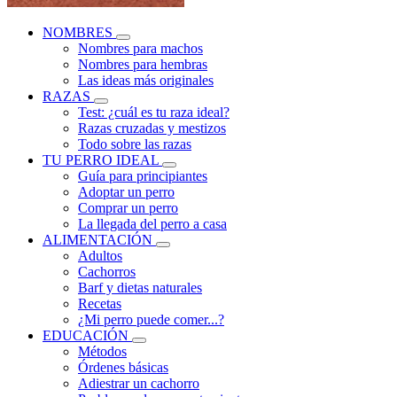
NOMBRES
Nombres para machos
Nombres para hembras
Las ideas más originales
RAZAS
Test: ¿cuál es tu raza ideal?
Razas cruzadas y mestizos
Todo sobre las razas
TU PERRO IDEAL
Guía para principiantes
Adoptar un perro
Comprar un perro
La llegada del perro a casa
ALIMENTACIÓN
Adultos
Cachorros
Barf y dietas naturales
Recetas
¿Mi perro puede comer...?
EDUCACIÓN
Métodos
Órdenes básicas
Adiestrar un cachorro