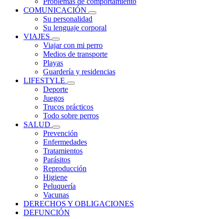
Problemas de comportamiento
COMUNICACIÓN
Su personalidad
Su lenguaje corporal
VIAJES
Viajar con mi perro
Medios de transporte
Playas
Guardería y residencias
LIFESTYLE
Deporte
Juegos
Trucos prácticos
Todo sobre perros
SALUD
Prevención
Enfermedades
Tratamientos
Parásitos
Reproducción
Higiene
Peluquería
Vacunas
DERECHOS Y OBLIGACIONES
DEFUNCIÓN