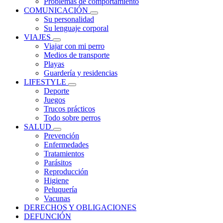
Problemas de comportamiento
COMUNICACIÓN
Su personalidad
Su lenguaje corporal
VIAJES
Viajar con mi perro
Medios de transporte
Playas
Guardería y residencias
LIFESTYLE
Deporte
Juegos
Trucos prácticos
Todo sobre perros
SALUD
Prevención
Enfermedades
Tratamientos
Parásitos
Reproducción
Higiene
Peluquería
Vacunas
DERECHOS Y OBLIGACIONES
DEFUNCIÓN