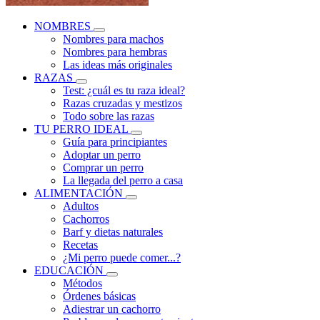
NOMBRES
Nombres para machos
Nombres para hembras
Las ideas más originales
RAZAS
Test: ¿cuál es tu raza ideal?
Razas cruzadas y mestizos
Todo sobre las razas
TU PERRO IDEAL
Guía para principiantes
Adoptar un perro
Comprar un perro
La llegada del perro a casa
ALIMENTACIÓN
Adultos
Cachorros
Barf y dietas naturales
Recetas
¿Mi perro puede comer...?
EDUCACIÓN
Métodos
Órdenes básicas
Adiestrar un cachorro