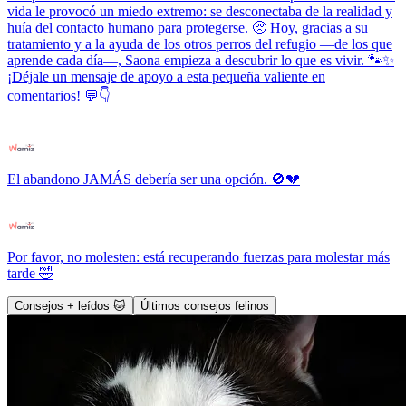
vida le provocó un miedo extremo: se desconectaba de la realidad y
huía del contacto humano para protegerse. 🥺 Hoy, gracias a su
tratamiento y a la ayuda de los otros perros del refugio —de los que
aprende cada día—, Saona empieza a descubrir lo que es vivir. 🐾✨
¡Déjale un mensaje de apoyo a esta pequeña valiente en
comentarios! 💬👇
El abandono JAMÁS debería ser una opción. 🚫💔
Por favor, no molesten: está recuperando fuerzas para molestar más
tarde 🤣
Consejos + leídos 🐱
Últimos consejos felinos