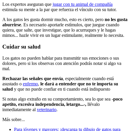
Los expertos aseguran que
jugar con tu animal de compañía
estimula su mente a la par que refuerza el vínculo con su tutor.
A los gatos les gusta dormir mucho, esto es cierto, pero
no les gusta
aburrirse
. Es necesario aportarle estímulos, que juegue cuando
quiera, que salte, que investigue, que lo acurruques y le hagas
mimos... hazle vivir en un lugar estimulante, realmente lo necesita.
Cuidar su salud
Los gatos no pueden hablar para transmitir sus emociones o sus
dolores, pero si los observas con atención podrás notar si algo va
mal.
Rechazar las señales que envía
, especialmente cuando está
asustado o
enfermo
,
le dará a entender que no te importa su
salud
y que no puede confiar en ti cuando está indispuesto
Si notas algo extraño en su comportamiento, sea lo que sea
-poco
apetito, excesiva independencia, letargo...-,
llévalo
inmediatamente al
veterinario
.
Más sobre...
Para jóvenes y mayores: ¡descarga tu dibujo de gatos para