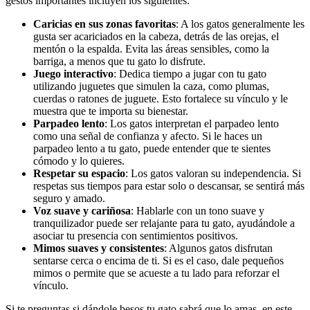
gestos importantes incluyen los siguientes:
Caricias en sus zonas favoritas
: A los gatos generalmente les
gusta ser acariciados en la cabeza, detrás de las orejas, el
mentón o la espalda. Evita las áreas sensibles, como la
barriga, a menos que tu gato lo disfrute.
Juego interactivo
: Dedica tiempo a jugar con tu gato
utilizando juguetes que simulen la caza, como plumas,
cuerdas o ratones de juguete. Esto fortalece su vínculo y le
muestra que te importa su bienestar.
Parpadeo lento
: Los gatos interpretan el parpadeo lento
como una señal de confianza y afecto. Si le haces un
parpadeo lento a tu gato, puede entender que te sientes
cómodo y lo quieres.
Respetar su espacio
: Los gatos valoran su independencia. Si
respetas sus tiempos para estar solo o descansar, se sentirá más
seguro y amado.
Voz suave y cariñosa
: Hablarle con un tono suave y
tranquilizador puede ser relajante para tu gato, ayudándole a
asociar tu presencia con sentimientos positivos.
Mimos suaves y consistentes
: Algunos gatos disfrutan
sentarse cerca o encima de ti. Si es el caso, dale pequeños
mimos o permite que se acueste a tu lado para reforzar el
vínculo.
Si te preguntas si dándole besos tu gato sabrá que lo amas, en este