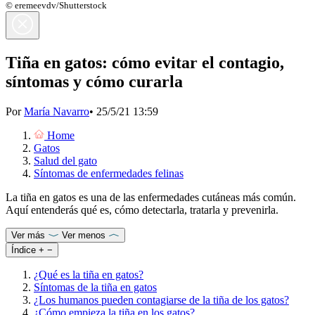
© eremeevdv/Shutterstock
Tiña en gatos: cómo evitar el contagio,
síntomas y cómo curarla
Por
María Navarro
•
25/5/21 13:59
Home
Gatos
Salud del gato
Síntomas de enfermedades felinas
La tiña en gatos es una de las enfermedades cutáneas más común.
Aquí entenderás qué es, cómo detectarla, tratarla y prevenirla.
Ver más
Ver menos
Índice
+
−
¿Qué es la tiña en gatos?
Síntomas de la tiña en gatos
¿Los humanos pueden contagiarse de la tiña de los gatos?
¿Cómo empieza la tiña en los gatos?