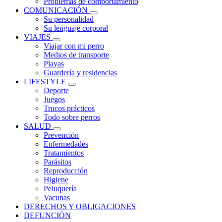
Problemas de comportamiento
COMUNICACIÓN
Su personalidad
Su lenguaje corporal
VIAJES
Viajar con mi perro
Medios de transporte
Playas
Guardería y residencias
LIFESTYLE
Deporte
Juegos
Trucos prácticos
Todo sobre perros
SALUD
Prevención
Enfermedades
Tratamientos
Parásitos
Reproducción
Higiene
Peluquería
Vacunas
DERECHOS Y OBLIGACIONES
DEFUNCIÓN