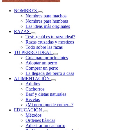
NOMBRES
Nombres para machos
Nombres para hembras
Las ideas más originales
RAZAS
Test: ¿cuál es tu raza ideal?
Razas cruzadas y mestizos
Todo sobre las razas
TU PERRO IDEAL
Guía para principiantes
Adoptar un perro
Comprar un perro
La llegada del perro a casa
ALIMENTACIÓN
Adultos
Cachorros
Barf y dietas naturales
Recetas
¿Mi perro puede comer...?
EDUCACIÓN
Métodos
Órdenes básicas
Adiestrar un cachorro