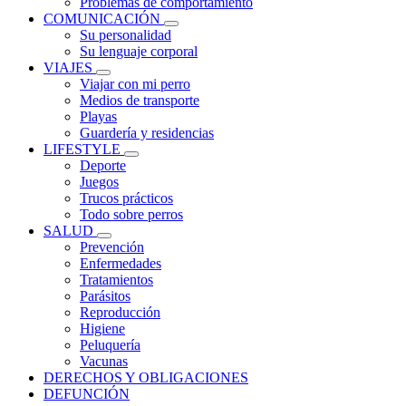
Problemas de comportamiento
COMUNICACIÓN
Su personalidad
Su lenguaje corporal
VIAJES
Viajar con mi perro
Medios de transporte
Playas
Guardería y residencias
LIFESTYLE
Deporte
Juegos
Trucos prácticos
Todo sobre perros
SALUD
Prevención
Enfermedades
Tratamientos
Parásitos
Reproducción
Higiene
Peluquería
Vacunas
DERECHOS Y OBLIGACIONES
DEFUNCIÓN