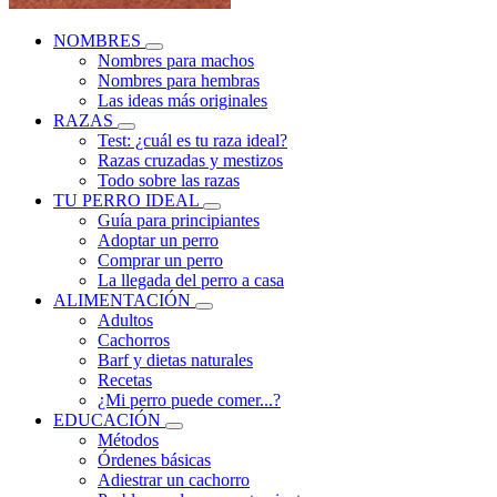
NOMBRES
Nombres para machos
Nombres para hembras
Las ideas más originales
RAZAS
Test: ¿cuál es tu raza ideal?
Razas cruzadas y mestizos
Todo sobre las razas
TU PERRO IDEAL
Guía para principiantes
Adoptar un perro
Comprar un perro
La llegada del perro a casa
ALIMENTACIÓN
Adultos
Cachorros
Barf y dietas naturales
Recetas
¿Mi perro puede comer...?
EDUCACIÓN
Métodos
Órdenes básicas
Adiestrar un cachorro