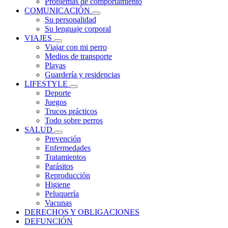
Problemas de comportamiento
COMUNICACIÓN
Su personalidad
Su lenguaje corporal
VIAJES
Viajar con mi perro
Medios de transporte
Playas
Guardería y residencias
LIFESTYLE
Deporte
Juegos
Trucos prácticos
Todo sobre perros
SALUD
Prevención
Enfermedades
Tratamientos
Parásitos
Reproducción
Higiene
Peluquería
Vacunas
DERECHOS Y OBLIGACIONES
DEFUNCIÓN