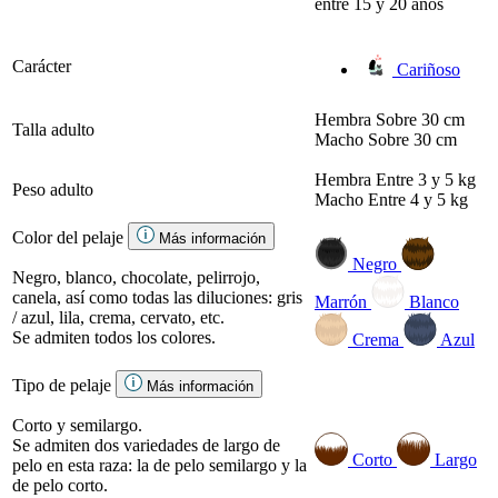
entre 15 y 20 años
Carácter
Cariñoso
Hembra
Sobre 30 cm
Talla adulto
Macho
Sobre 30 cm
Hembra
Entre 3 y 5 kg
Peso adulto
Macho
Entre 4 y 5 kg
Color del pelaje
Más información
Negro
Negro, blanco, chocolate, pelirrojo,
canela, así como todas las diluciones: gris
Marrón
Blanco
/ azul, lila, crema, cervato, etc.
Se admiten todos los colores.
Crema
Azul
Tipo de pelaje
Más información
Corto y semilargo.
Se admiten dos variedades de largo de
Corto
Largo
pelo en esta raza: la de pelo semilargo y la
de pelo corto.