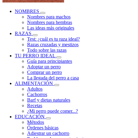
NOMBRES
Nombres para machos
Nombres para hembras
Las ideas más originales
RAZAS
Test: ¿cuál es tu raza ideal?
Razas cruzadas y mestizos
Todo sobre las razas
TU PERRO IDEAL
Guía para principiantes
Adoptar un perro
Comprar un perro
La llegada del perro a casa
ALIMENTACIÓN
Adultos
Cachorros
Barf y dietas naturales
Recetas
¿Mi perro puede comer...?
EDUCACIÓN
Métodos
Órdenes básicas
Adiestrar un cachorro